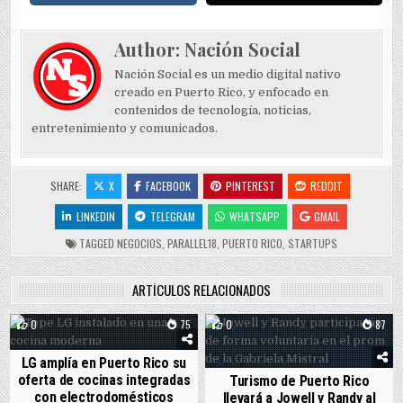
Author:
Nación Social
Nación Social es un medio digital nativo
creado en Puerto Rico, y enfocado en
contenidos de tecnología, noticias,
entretenimiento y comunicados.
SHARE:
X
FACEBOOK
PINTEREST
REDDIT
LINKEDIN
TELEGRAM
WHATSAPP
GMAIL
TAGGED
NEGOCIOS
,
PARALLEL18
,
PUERTO RICO
,
STARTUPS
ARTÍCULOS RELACIONADOS
0
75
0
87
LG amplía en Puerto Rico su
oferta de cocinas integradas
Turismo de Puerto Rico
con electrodomésticos
llevará a Jowell y Randy al