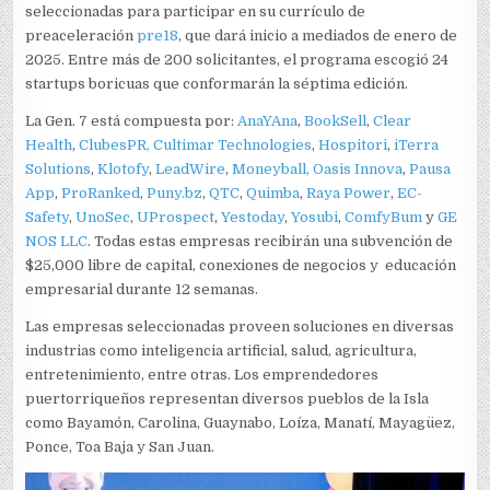
seleccionadas para participar en su currículo de
preaceleración
pre18
, que dará inicio a mediados de enero de
2025. Entre más de 200 solicitantes, el programa escogió 24
startups boricuas que conformarán la séptima edición.
La Gen. 7 está compuesta por:
AnaYAna
,
BookSell
,
Clear
Health
,
ClubesPR,
Cultimar Technologies
,
Hospitori
,
iTerra
Solutions
,
Klotofy
,
LeadWire
,
Moneyball,
Oasis Innova
,
Pausa
App
,
ProRanked
,
Puny.bz
,
QTC
,
Quimba
,
Raya Power
,
EC-
Safety
,
UnoSec
,
UProspect
,
Yestoday
,
Yosubi
,
ComfyBum
y
GE
NOS LLC
. Todas estas empresas recibirán una subvención de
$25,000 libre de capital, conexiones de negocios y educación
empresarial durante 12 semanas.
Las empresas seleccionadas proveen soluciones en diversas
industrias como inteligencia artificial, salud, agricultura,
entretenimiento, entre otras. Los emprendedores
puertorriqueños representan diversos pueblos de la Isla
como Bayamón, Carolina, Guaynabo, Loíza, Manatí, Mayagüez,
Ponce, Toa Baja y San Juan.