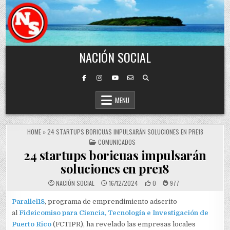
Skip to content
NACIÓN SOCIAL
MENU
HOME
»
24 STARTUPS BORICUAS IMPULSARÁN SOLUCIONES EN PRE18
POSTED IN
COMUNICADOS
24 startups boricuas impulsarán
soluciones en pre18
NACIÓN SOCIAL
16/12/2024
0
977
Parallel18
, programa de emprendimiento adscrito
al
Fideicomiso para Ciencia, Tecnología e Investigación de
Puerto Rico
(FCTIPR), ha revelado las empresas locales