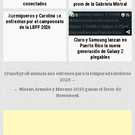
conectados
prom de la Gabriela Mistral
0
74
0
75
Hormigueros y Carolina se
enfrentan por el campeonato
de la LBPF 2026
Claro y Samsung lanzan en
Puerto Rico la nueva
generación de Galaxy Z
plegables
Post navigation
Crunchyroll anuncia sus estrenos para la temporada invierno
2025 →
← Nissan Armada y Murano 2025 ganan el favor de
Newsweek