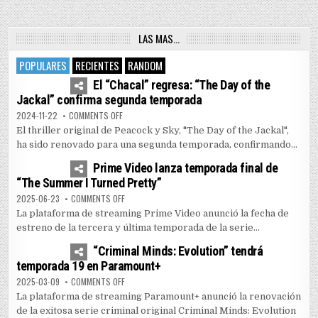
LAS MAS…
POPULARES
RECIENTES
RANDOM
4
7458
El “Chacal” regresa: “The Day of the
Jackal” confirma segunda temporada
ON EL “CHACAL” REGRESA: “THE DAY OF THE JACKAL” 
2024-11-22
COMMENTS OFF
El thriller original de Peacock y Sky, "The Day of the Jackal",
ha sido renovado para una segunda temporada, confirmando...
1
5170
Prime Video lanza temporada final de
“The Summer I Turned Pretty”
ON PRIME VIDEO LANZA TEMPORADA FINAL DE “THE SUM
2025-06-23
COMMENTS OFF
La plataforma de streaming Prime Video anunció la fecha de
estreno de la tercera y última temporada de la serie...
0
3601
“Criminal Minds: Evolution” tendrá
temporada 19 en Paramount+
ON “CRIMINAL MINDS: EVOLUTION” TENDRÁ TEMPORADA
2025-03-09
COMMENTS OFF
La plataforma de streaming Paramount+ anunció la renovación
de la exitosa serie criminal original Criminal Minds: Evolution