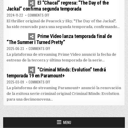
El “Chacal” regresa: “The Day of the
Jackal” confirma segunda temporada
ON EL “CHACAL” REGRESA: “THE DAY OF THE JACKAL” 
2024-11-22
COMMENTS OFF
El thriller original de Peacock y Sky, "The Day of the Jackal",
ha sido renovado para una segunda temporada, confirmando...
1
5162
Prime Video lanza temporada final de
“The Summer I Turned Pretty”
ON PRIME VIDEO LANZA TEMPORADA FINAL DE “THE SUM
2025-06-23
COMMENTS OFF
La plataforma de streaming Prime Video anunció la fecha de
estreno de la tercera y última temporada de la serie...
0
3598
“Criminal Minds: Evolution” tendrá
temporada 19 en Paramount+
ON “CRIMINAL MINDS: EVOLUTION” TENDRÁ TEMPORADA
2025-03-09
COMMENTS OFF
La plataforma de streaming Paramount+ anunció la renovación
de la exitosa serie criminal original Criminal Minds: Evolution
para una decimonovena...
MENU