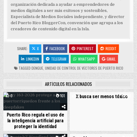
organización dedicada a ayudar a emprendedores de
medios digitales a ser más exitosos y sostenibles,
Especialista de Medios Sociales independiente, y director
del Puerto Rico BloggerCon, convención que agrupa a los
creadores de contenido digital en la Isla.
SHARE:
X
FACEBOOK
PINTEREST
REDDIT
LINKEDIN
TELEGRAM
WHATSAPP
GMAIL
TAGGED
DENGUE
,
UNIDAD DE CONTROL DE VECTORES DE PUERTO RICO
ARTÍCULOS RELACIONADOS
0
101
0
168
X busca ser menos tóxico
Puerto Rico regula el uso de
la inteligencia artificial para
proteger la identidad