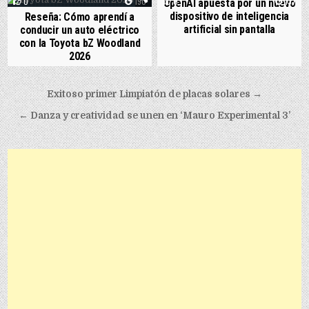
0
190
0
137
OpenAI apuesta por un nuevo
dispositivo de inteligencia
Reseña: Cómo aprendí a
artificial sin pantalla
conducir un auto eléctrico
con la Toyota bZ Woodland
2026
Post navigation
Exitoso primer Limpiatón de placas solares →
← Danza y creatividad se unen en ‘Mauro Experimental 3’