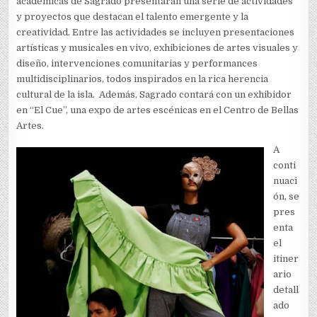
académicas de Sagrado presentarán una serie de actividades
y proyectos que destacan el talento emergente y la
creatividad. Entre las actividades se incluyen presentaciones
artísticas y musicales en vivo, exhibiciones de artes visuales y
diseño, intervenciones comunitarias y performances
multidisciplinarios, todos inspirados en la rica herencia
cultural de la isla. Además, Sagrado contará con un exhibidor
en “El Cue”, una expo de artes escénicas en el Centro de Bellas
Artes.
A
conti
nuaci
ón, se
pres
enta
el
itiner
ario
detall
ado