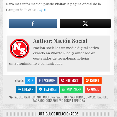
Para más información puede visitar la página oficial de la
Campechada 2024
AQUI
Author:
Nación Social
Nación Social es un medio digital nativo
creado en Puerto Rico, y enfocado en
contenidos de tecnología, noticias,
entretenimiento y comunicados.
SHARE:
X
FACEBOOK
PINTEREST
REDDIT
LINKEDIN
TELEGRAM
WHATSAPP
GMAIL
TAGGED
CAMPECHADA
,
CULTURA
,
SAGRADO
,
SANTURCE
,
UNIVERSIDAD DEL
SAGRADO CORAZÓN
,
VICTORIA ESPINOSA
ARTÍCULOS RELACIONADOS