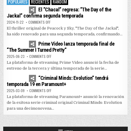
POPULARES
RECIENTES
RANDOM
4
7455
El “Chacal” regresa: “The Day of the
Jackal” confirma segunda temporada
ON EL “CHACAL” REGRESA: “THE DAY OF THE JACKAL” 
2024-11-22
COMMENTS OFF
El thriller original de Peacock y Sky, "The Day of the Jackal",
ha sido renovado para una segunda temporada, confirmando...
1
5165
Prime Video lanza temporada final de
“The Summer I Turned Pretty”
ON PRIME VIDEO LANZA TEMPORADA FINAL DE “THE SUM
2025-06-23
COMMENTS OFF
La plataforma de streaming Prime Video anunció la fecha de
estreno de la tercera y última temporada de la serie...
0
3599
“Criminal Minds: Evolution” tendrá
temporada 19 en Paramount+
ON “CRIMINAL MINDS: EVOLUTION” TENDRÁ TEMPORADA
2025-03-09
COMMENTS OFF
La plataforma de streaming Paramount+ anunció la renovación
de la exitosa serie criminal original Criminal Minds: Evolution
para una decimonovena...