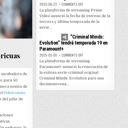
ON PRIME VIDEO LANZA TEMPOR
2025-06-23
COMMENTS OFF
La plataforma de streaming Prime
Video anunció la fecha de estreno de la
tercera y última temporada de la
serie...
0
3599
“Criminal Minds:
Evolution” tendrá temporada 19 en
Paramount+
oricuas
ON “CRIMINAL MINDS: EVOLUTI
2025-03-09
COMMENTS OFF
La plataforma de streaming
Paramount+ anunció la renovación de
la exitosa serie criminal original
u incubadora de
Criminal Minds: Evolution para una
lo para 50
decimonovena...
rimera sesión de
el
Fideicomiso
 del pilar de
caciones
tivas.
 Sin embargo, la