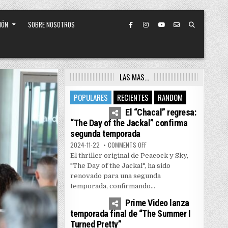
IÓN
SOBRE NOSOTROS
LAS MAS…
POPULARES
RECIENTES
RANDOM
4
7455
El “Chacal” regresa:
“The Day of the Jackal” confirma
segunda temporada
ON EL “CHACAL” REGRESA: “THE
2024-11-22
COMMENTS OFF
El thriller original de Peacock y Sky,
"The Day of the Jackal", ha sido
renovado para una segunda
temporada, confirmando...
1
5165
Prime Video lanza
temporada final de “The Summer I
Turned Pretty”