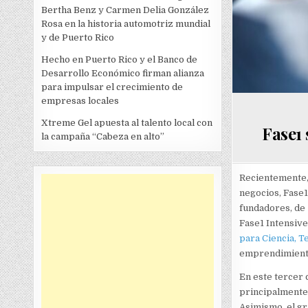
Bertha Benz y Carmen Delia González
Rosa en la historia automotriz mundial
y de Puerto Rico
Hecho en Puerto Rico y el Banco de
Desarrollo Económico firman alianza
para impulsar el crecimiento de
empresas locales
Xtreme Gel apuesta al talento local con
Fase1
la campaña “Cabeza en alto”
Recientemente
negocios, Fase1
fundadores, de 
Fase1 Intensive
para Ciencia, T
emprendimiento 
En este tercer 
principalmente 
Asimismo, el gr