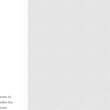
ente el
odos los
ursos