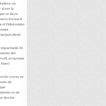
ubadora, en
 al ser la
ue se da en
nuevo Forward
n el Fideicomiso
 demás
ncipal oficial
” impactando 32
imiento del
 pre18, programa
e Fase1
verle crecer es
mento de
 que
imiento es un
se den los