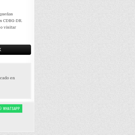
equeñas
os CDBG-DR.
o visitar
X
ocado en
WHATSAPP