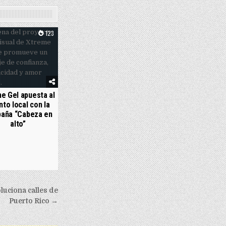
123
e Gel apuesta al
nto local con la
aña “Cabeza en
alto”
uciona calles de
Puerto Rico →