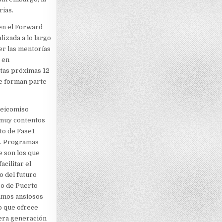
rias.
en el Forward
lizada a lo largo
er las mentorías
 en
tas próximas 12
e forman parte
deicomiso
muy contentos
ito de Fase1
e. Programas
 son los que
acilitar el
o del futuro
o de Puerto
amos ansiosos
o que ofrece
era generación