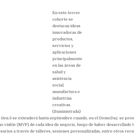
En este tercer
cohorte se
destacan ideas
innovadoras de
productos,
servicios y
aplicaciones
principalmente
en las áreas de
salud y
asistencia
social,
manufactura e
industrias
creativas.
(Suministrada)
 Gen.3 se extenderá hasta septiembre cuando, en el DemoDay, se pres
 viable (MVP) de cada idea de negocio, luego de haber desarrollado t
arios a través de talleres, sesiones personalizadas, entre otros rec