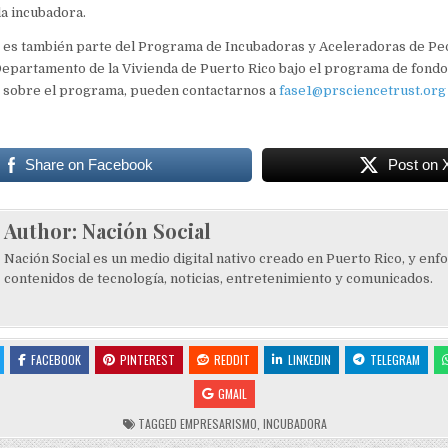
la incubadora.
e es también parte del Programa de Incubadoras y Aceleradoras de P
epartamento de la Vivienda de Puerto Rico bajo el programa de fond
 sobre el programa, pueden contactarnos a
fase1@prsciencetrust.org
Share on Facebook
Post on 
Author:
Nación Social
Nación Social es un medio digital nativo creado en Puerto Rico, y enf
contenidos de tecnología, noticias, entretenimiento y comunicados.
FACEBOOK
PINTEREST
REDDIT
LINKEDIN
TELEGRAM
GMAIL
TAGGED
EMPRESARISMO
,
INCUBADORA