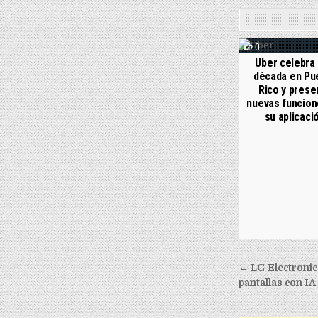
0
Uber celebra
década en Pu
Rico y prese
nuevas funcion
su aplicaci
Post nav
← LG Electronic
pantallas con IA