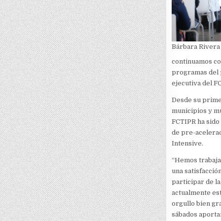
Bárbara Rivera 
continuamos co
programas del p
ejecutiva del F
Desde su prime
municipios y mú
FCTIPR ha sido 
de pre-acelerac
Intensive.
“Hemos trabaja
una satisfacci
participar de l
actualmente es
orgullo bien gr
sábados aportan