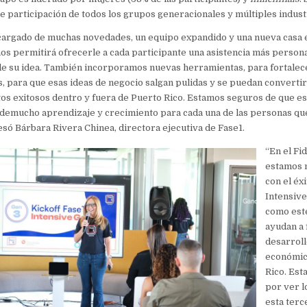
e participación de todos los grupos generacionales y múltiples indust
 cargado de muchas novedades, un equipo expandido y una nueva casa 
nos permitirá ofrecerle a cada participante una asistencia más persona
de su idea. También incorporamos nuevas herramientas, para fortalec
s, para que esas ideas de negocio salgan pulidas y se puedan convertir
s exitosos dentro y fuera de Puerto Rico. Estamos seguros de que es
demucho aprendizaje y crecimiento para cada una de las personas qu
esó Bárbara Rivera Chinea, directora ejecutiva de Fase1.
“En el Fi
estamos 
con el éx
Intensiv
como este
ayudan a f
desarroll
económic
Rico. Est
por ver l
esta terc