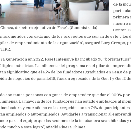
de la inc
particular
primera q
nuestro 
Chinea, directora ejecutiva de Fase1. (Suministrada)
Center. E
mprometidos con cada uno de los proyectos que surjan de este y los
ilar de emprendimiento de la organización”, aseguró Lucy Crespo, pri
CTIPR.
ra generación en 2022, Fase1 Intensive ha incubado 96 “boristartups
ltiples industrias. La influencia del programa en el pilar de emprend
tan significativo que el 45% de los fundadores graduados en Gen.6 de
ión de negocios de parallel18, fueron egresados de la Gen.1 y Gen.2 d
do con tantas personas con ganas de emprender que dar el 200% por 
ón inmensa. La mayoría de los fundadores han estado empleados al mo
a incubadora y este año no es la excepción con un 74% de participantes
tán empleados o autoempleados. Ayudarles a transicionar al emprend
ande para el equipo; que las sesiones de la incubadora sean híbridas y 
do mucho a este logro”, añadió Rivera Chinea.