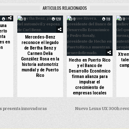
ARTÍCULOS RELACIONADOS
130
0
128
0
119
0
 una
erto
nta
Mercedes-Benz
es en
reconoce el legado
ón
de Bertha Benz y
Carmen Delia
Xtrem
González Rosa en la
tale
Hecho en Puerto Rico
historia automotriz
camp
y el Banco de
mundial y de Puerto
Desarrollo Económico
Rico
firman alianza para
impulsar el
crecimiento de
empresas locales
igation
s presenta innovadoras
Nuevo Lexus UX 300h revol