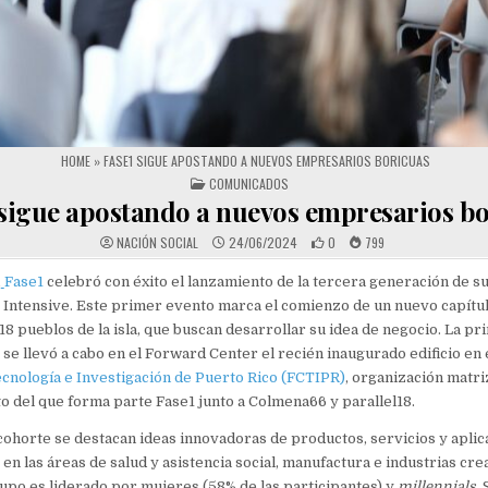
HOME
»
FASE1 SIGUE APOSTANDO A NUEVOS EMPRESARIOS BORICUAS
POSTED IN
COMUNICADOS
 sigue apostando a nuevos empresarios b
NACIÓN SOCIAL
24/06/2024
0
799
,
Fase1
celebró con éxito el lanzamiento de la tercera generación de s
 Intensive. Este primer evento marca el comienzo de un nuevo capítu
18 pueblos de la isla, que buscan desarrollar su idea de negocio. La p
 se llevó a cabo en el Forward Center el recién inaugurado edificio en 
ecnología e Investigación de Puerto Rico (FCTIPR)
, organización matriz
del que forma parte Fase1 junto a Colmena66 y parallel18.
cohorte se destacan ideas innovadoras de productos, servicios y apli
en las áreas de salud y asistencia social, manufactura e industrias crea
upo es liderado por mujeres (58% de las participantes) y
millennials
.