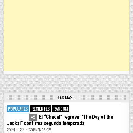
LAS MAS…
POPULARES
RECIENTES
RANDOM
4
7445
El “Chacal” regresa: “The Day of the
Jackal” confirma segunda temporada
ON EL “CHACAL” REGRESA: “THE DAY OF THE JACKAL” 
2024-11-22
COMMENTS OFF