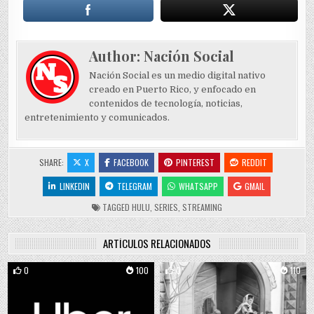
Author:
Nación Social
Nación Social es un medio digital nativo
creado en Puerto Rico, y enfocado en
contenidos de tecnología, noticias,
entretenimiento y comunicados.
SHARE:
X
FACEBOOK
PINTEREST
REDDIT
LINKEDIN
TELEGRAM
WHATSAPP
GMAIL
TAGGED
HULU
,
SERIES
,
STREAMING
ARTÍCULOS RELACIONADOS
0
100
0
110