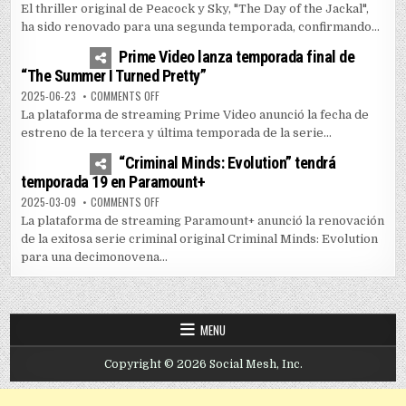
El thriller original de Peacock y Sky, "The Day of the Jackal",
ha sido renovado para una segunda temporada, confirmando...
1
5157
Prime Video lanza temporada final de
“The Summer I Turned Pretty”
ON PRIME VIDEO LANZA TEMPORADA FINAL DE “THE SUM
2025-06-23
COMMENTS OFF
La plataforma de streaming Prime Video anunció la fecha de
estreno de la tercera y última temporada de la serie...
0
3593
“Criminal Minds: Evolution” tendrá
temporada 19 en Paramount+
ON “CRIMINAL MINDS: EVOLUTION” TENDRÁ TEMPORADA
2025-03-09
COMMENTS OFF
La plataforma de streaming Paramount+ anunció la renovación
de la exitosa serie criminal original Criminal Minds: Evolution
para una decimonovena...
MENU
Copyright © 2026 Social Mesh, Inc.