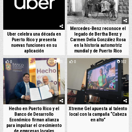
Mercedes-Benz reconoce el
Uber celebra una década en
legado de Bertha Benz y
Puerto Rico y presenta
Carmen Delia González Rosa
nuevas funciones en su
en la historia automotriz
aplicación
mundial y de Puerto Rico
0
101
0
102
Hecho en Puerto Rico y el
Xtreme Gel apuesta al talento
Banco de Desarrollo
local con la campaña “Cabeza
Económico firman alianza
en alto”
para impulsar el crecimiento
de empresas locales