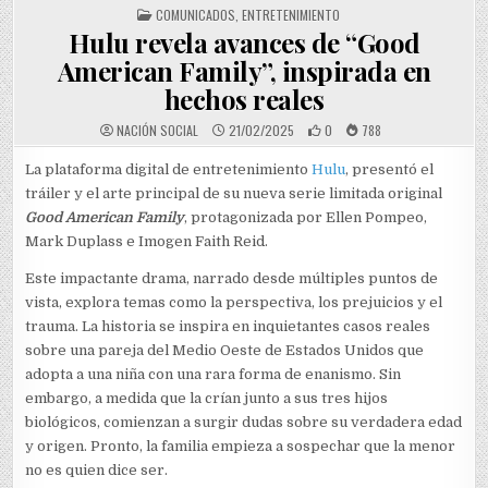
POSTED IN
COMUNICADOS
,
ENTRETENIMIENTO
Hulu revela avances de “Good
American Family”, inspirada en
hechos reales
NACIÓN SOCIAL
21/02/2025
0
788
La plataforma digital de entretenimiento
Hulu
, presentó el
tráiler y el arte principal de su nueva serie limitada original
Good American Family
, protagonizada por Ellen Pompeo,
Mark Duplass e Imogen Faith Reid.
Este impactante drama, narrado desde múltiples puntos de
vista, explora temas como la perspectiva, los prejuicios y el
trauma. La historia se inspira en inquietantes casos reales
sobre una pareja del Medio Oeste de Estados Unidos que
adopta a una niña con una rara forma de enanismo. Sin
embargo, a medida que la crían junto a sus tres hijos
biológicos, comienzan a surgir dudas sobre su verdadera edad
y origen. Pronto, la familia empieza a sospechar que la menor
no es quien dice ser.