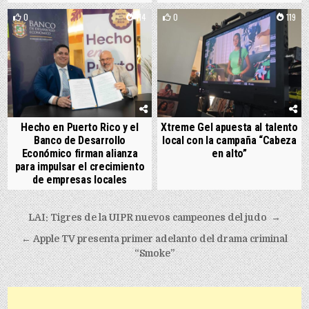
0
114
0
119
Hecho en Puerto Rico y el
Xtreme Gel apuesta al talento
Banco de Desarrollo
local con la campaña “Cabeza
Económico firman alianza
en alto”
para impulsar el crecimiento
de empresas locales
Post navigation
LAI: Tigres de la UIPR nuevos campeones del judo →
← Apple TV presenta primer adelanto del drama criminal
“Smoke”