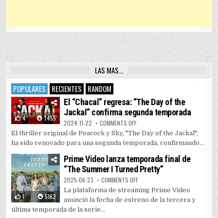
LAS MAS…
POPULARES
RECIENTES
RANDOM
El “Chacal” regresa: “The Day of the
Jackal” confirma segunda temporada
4
7455
ON EL “CHACAL” REGRESA: “THE 
2024-11-22
COMMENTS OFF
El thriller original de Peacock y Sky, "The Day of the Jackal",
ha sido renovado para una segunda temporada, confirmando...
Prime Video lanza temporada final de
“The Summer I Turned Pretty”
ON PRIME VIDEO LANZA TEMPORAD
2025-06-23
COMMENTS OFF
La plataforma de streaming Prime Video
1
5162
anunció la fecha de estreno de la tercera y
última temporada de la serie...