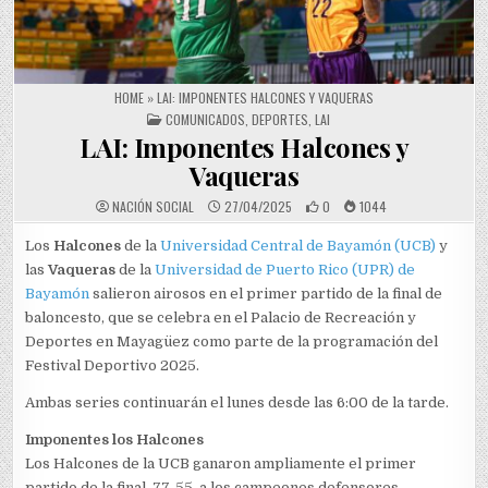
HOME
»
LAI: IMPONENTES HALCONES Y VAQUERAS
POSTED IN
COMUNICADOS
,
DEPORTES
,
LAI
LAI: Imponentes Halcones y
Vaqueras
NACIÓN SOCIAL
27/04/2025
0
1044
Los
Halcones
de la
Universidad Central de Bayamón (UCB)
y
las
Vaqueras
de la
Universidad de Puerto Rico (UPR) de
Bayamón
salieron airosos en el primer partido de la final de
baloncesto, que se celebra en el Palacio de Recreación y
Deportes en Mayagüez como parte de la programación del
Festival Deportivo 2025.
Ambas series continuarán el lunes desde las 6:00 de la tarde.
Imponentes los Halcones
Los Halcones de la UCB ganaron ampliamente el primer
partido de la final, 77-55, a los campeones defensores