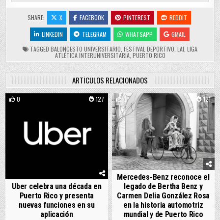
SHARE:
X
FACEBOOK
PINTEREST
REDDIT
LINKEDIN
TELEGRAM
WHATSAPP
GMAIL
TAGGED
BALONCESTO UNIVERSITARIO
,
FESTIVAL DEPORTIVO
,
LAI
,
LIGA
ATLÉTICA INTERUNIVERSITARIA
,
PUERTO RICO
ARTÍCULOS RELACIONADOS
0
127
0
121
Mercedes-Benz reconoce el
Uber celebra una década en
legado de Bertha Benz y
Puerto Rico y presenta
Carmen Delia González Rosa
nuevas funciones en su
en la historia automotriz
aplicación
mundial y de Puerto Rico