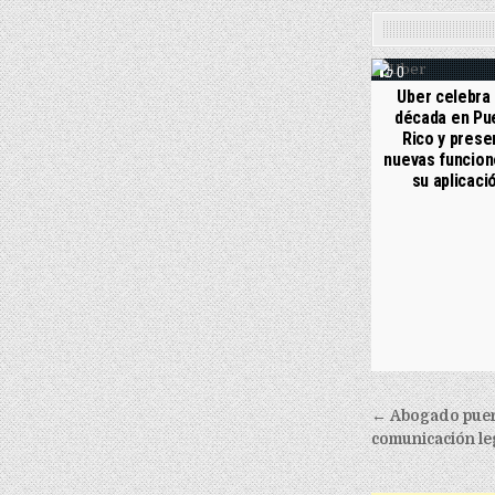
0
Uber celebra
década en Pu
Rico y prese
nuevas funcion
su aplicaci
Post nav
← Abogado puert
comunicación le