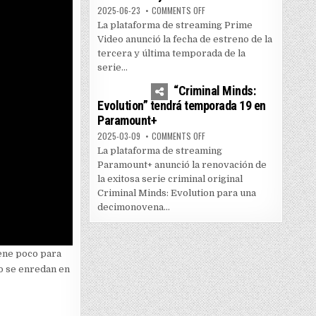
ON PRIME VIDEO LANZA TEMPOR
2025-06-23
COMMENTS OFF
La plataforma de streaming Prime
Video anunció la fecha de estreno de la
tercera y última temporada de la
serie...
0
3595
“Criminal Minds:
Evolution” tendrá temporada 19 en
Paramount+
ON “CRIMINAL MINDS: EVOLUTI
2025-03-09
COMMENTS OFF
La plataforma de streaming
Paramount+ anunció la renovación de
la exitosa serie criminal original
Criminal Minds: Evolution para una
decimonovena...
iene poco para
io se enredan en