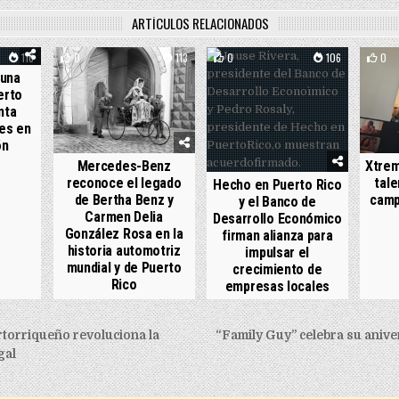
ARTÍCULOS RELACIONADOS
116
0
113
0
106
0
 una
erto
nta
es en
ón
Mercedes-Benz
Xtrem
reconoce el legado
tale
Hecho en Puerto Rico
de Bertha Benz y
camp
y el Banco de
Carmen Delia
Desarrollo Económico
González Rosa en la
firman alianza para
historia automotriz
impulsar el
mundial y de Puerto
crecimiento de
Rico
empresas locales
igation
orriqueño revoluciona la
“Family Guy” celebra su aniv
gal