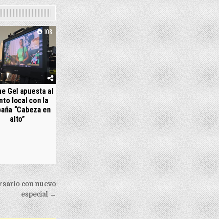
108
e Gel apuesta al
nto local con la
aña “Cabeza en
alto”
ersario con nuevo
especial →