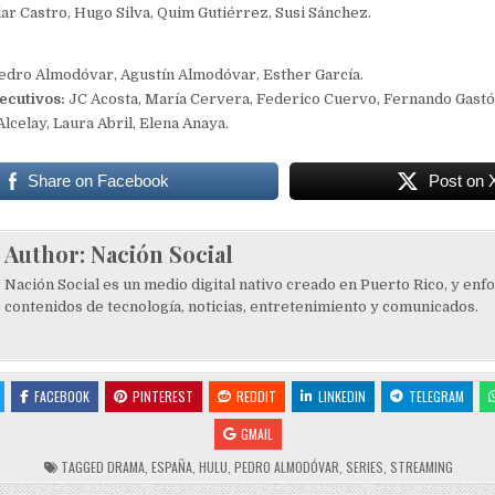
lar Castro, Hugo Silva, Quim Gutiérrez, Susi Sánchez.
dro Almodóvar, Agustín Almodóvar, Esther García.
ecutivos:
JC Acosta, María Cervera, Federico Cuervo, Fernando Gastó
Alcelay, Laura Abril, Elena Anaya.
Share on Facebook
Post on 
Author:
Nación Social
Nación Social es un medio digital nativo creado en Puerto Rico, y enf
contenidos de tecnología, noticias, entretenimiento y comunicados.
FACEBOOK
PINTEREST
REDDIT
LINKEDIN
TELEGRAM
GMAIL
TAGGED
DRAMA
,
ESPAÑA
,
HULU
,
PEDRO ALMODÓVAR
,
SERIES
,
STREAMING