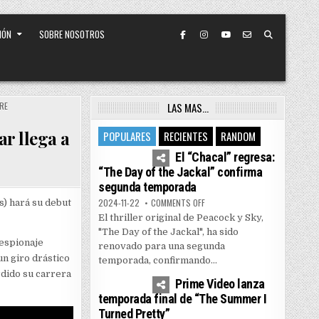
IÓN
SOBRE NOSOTROS
RE
LAS MAS…
r llega a
POPULARES
RECIENTES
RANDOM
4
7451
El “Chacal” regresa:
“The Day of the Jackal” confirma
segunda temporada
ON EL “CHACAL” REGRESA: “THE
2024-11-22
COMMENTS OFF
s) hará su debut
El thriller original de Peacock y Sky,
"The Day of the Jackal", ha sido
 espionaje
renovado para una segunda
un giro drástico
temporada, confirmando...
1
5158
rdido su carrera
Prime Video lanza
temporada final de “The Summer I
Turned Pretty”