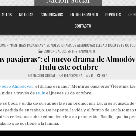
Medio Digital Puertorriqueño
AUTOS
NOTICIAS
COMUNICADOS
ENTRETENIMIENTO
DEPORTES
OPIN
CONTACTO
OME
»
“MENTIRAS PASAJERAS”: EL NUEVO DRAMA DE ALMODÓVAR LLEGA A HULU ESTE OCTUB
POSTED IN
COMUNICADOS
,
ENTRETENIMIENTO
s pasajeras”: el nuevo drama de Almodóva
Hulu este octubre
NACIÓN SOCIAL
04/10/2024
0
797
Pedro Almodóvar
, el drama español “Mentiras pasajeras”(Fleeting Lie
Unidos a través de
Hulu
el jueves 10 de octubre.
 su boda y el día de su supuesta gran promoción, Lucía es acusada de
espedida de su trabajo. De repente, la vida y el futuro de Lucía toman 
tras reflexiona sobre cómo decirle a su prometido, Basilio, que ha pe
alario que sostiene a la familia.