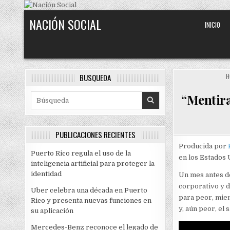
Skip to content
NACIÓN SOCIAL
INICIO
BÚSQUEDA
H
“Mentira
Search for:
PUBLICACIONES RECIENTES
Producida por
Puerto Rico regula el uso de la
en los Estados 
inteligencia artificial para proteger la
identidad
Un mes antes de
corporativo y d
Uber celebra una década en Puerto
para peor, mien
Rico y presenta nuevas funciones en
y, aún peor, el s
su aplicación
Mercedes-Benz reconoce el legado de