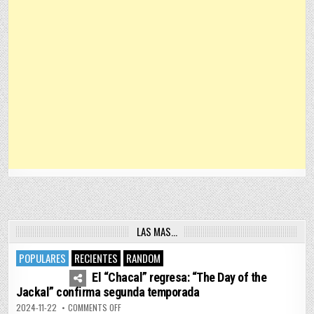
LAS MAS…
POPULARES
RECIENTES
RANDOM
4
7455
El “Chacal” regresa: “The Day of the
Jackal” confirma segunda temporada
ON EL “CHACAL” REGRESA: “THE DAY OF THE JACKAL” 
2024-11-22
COMMENTS OFF