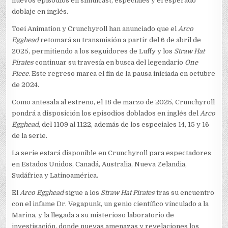
nuevos episodios en simulcast, especiales y el esperado
doblaje en inglés.
Toei Animation y Crunchyroll han anunciado que el
Arco
Egghead
retomará su transmisión a partir del 6 de abril de
2025, permitiendo a los seguidores de Luffy y los
Straw Hat
Pirates
continuar su travesía en busca del legendario
One
Piece
. Este regreso marca el fin de la pausa iniciada en octubre
de 2024.
Como antesala al estreno, el 18 de marzo de 2025, Crunchyroll
pondrá a disposición los episodios doblados en inglés del
Arco
Egghead
, del 1109 al 1122, además de los especiales 14, 15 y 16
de la serie.
La serie estará disponible en Crunchyroll para espectadores
en Estados Unidos, Canadá, Australia, Nueva Zelandia,
Sudáfrica y Latinoamérica.
El
Arco Egghead
sigue a los
Straw Hat Pirates
tras su encuentro
con el infame Dr. Vegapunk, un genio científico vinculado a la
Marina, y la llegada a su misterioso laboratorio de
investigación, donde nuevas amenazas y revelaciones los