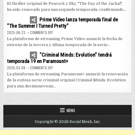
El thriller original de Peacock y Sky, "The Day of the Jackal",
ha sido renovado para una segunda temporada, confirmando...
1
5165
Prime Video lanza temporada final de
“The Summer I Turned Pretty”
ON PRIME VIDEO LANZA TEMPORADA FINAL DE “THE SUM
2025-06-23
COMMENTS OFF
La plataforma de streaming Prime Video anunció la fecha de
estreno de la tercera y última temporada de la serie...
0
3599
“Criminal Minds: Evolution” tendrá
temporada 19 en Paramount+
ON “CRIMINAL MINDS: EVOLUTION” TENDRÁ TEMPORADA
2025-03-09
COMMENTS OFF
La plataforma de streaming Paramount+ anunció la renovación
de la exitosa serie criminal original Criminal Minds: Evolution
para una decimonovena...
MENU
Copyright © 2026 Social Mesh, Inc.