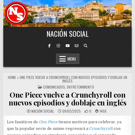
Skip to content
NACIÓN SOCIAL
MENU
HOME
»
ONE PIECE VUELVE A CRUNCHYROLL CON NUEVOS EPISODIOS Y DOBLAJE EN
INGLÉS
POSTED IN
COMUNICADOS
,
ENTRETENIMIENTO
One Piece vuelve a Crunchyroll con
nuevos episodios y doblaje en inglés
NACIÓN SOCIAL
09/03/2025
0
1458
Los fanáticos de
One Piece
tienen motivos para celebrar, ya
que la popular serie de anime regresará a
Crunchyroll
con