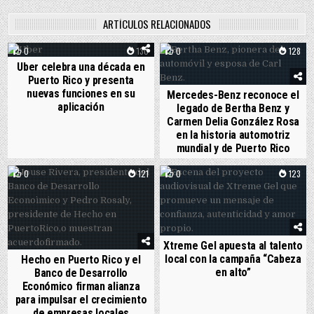
ARTÍCULOS RELACIONADOS
0
130
0
128
Uber celebra una década en
Puerto Rico y presenta
nuevas funciones en su
Mercedes-Benz reconoce el
aplicación
legado de Bertha Benz y
Carmen Delia González Rosa
en la historia automotriz
mundial y de Puerto Rico
0
121
0
123
Xtreme Gel apuesta al talento
local con la campaña “Cabeza
Hecho en Puerto Rico y el
en alto”
Banco de Desarrollo
Económico firman alianza
para impulsar el crecimiento
de empresas locales