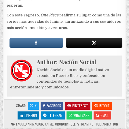
esperan.
Con este regreso,
One Piece
reafirma su lugar como una de las
series más queridas del anime, garantizando a sus seguidores
más acción, emoción y aventuras.
Author:
Nación Social
Nación Social es un medio digital nativo
creado en Puerto Rico, y enfocado en
contenidos de tecnología, noticias,
entretenimiento y comunicados.
SHARE:
X
FACEBOOK
PINTEREST
REDDIT
LINKEDIN
TELEGRAM
WHATSAPP
GMAIL
TAGGED
ANIMACIÓN
,
ANIME
,
CRUNCHYROLL
,
STREAMING
,
TOEI ANIMATION