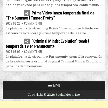
El thriller original de Peacock y Sky, "The Day of the Jackal",
ha sido renovado para una segunda temporada, confirmando...
1
5162
Prime Video lanza temporada final de
“The Summer I Turned Pretty”
ON PRIME VIDEO LANZA TEMPORADA FINAL DE “THE SUM
2025-06-23
COMMENTS OFF
La plataforma de streaming Prime Video anunció la fecha de
estreno de la tercera y última temporada de la serie...
0
3598
“Criminal Minds: Evolution” tendrá
temporada 19 en Paramount+
ON “CRIMINAL MINDS: EVOLUTION” TENDRÁ TEMPORADA
2025-03-09
COMMENTS OFF
La plataforma de streaming Paramount+ anunció la renovación
de la exitosa serie criminal original Criminal Minds: Evolution
para una decimonovena...
MENU
Copyright © 2026 Social Mesh, Inc.