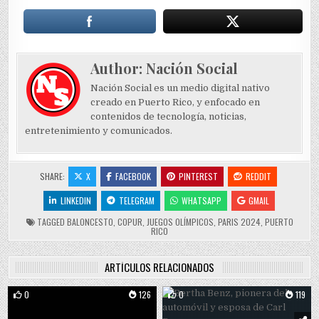
Author:
Nación Social
Nación Social es un medio digital nativo
creado en Puerto Rico, y enfocado en
contenidos de tecnología, noticias,
entretenimiento y comunicados.
SHARE:
X
FACEBOOK
PINTEREST
REDDIT
LINKEDIN
TELEGRAM
WHATSAPP
GMAIL
TAGGED
BALONCESTO
,
COPUR
,
JUEGOS OLÍMPICOS
,
PARIS 2024
,
PUERTO
RICO
ARTÍCULOS RELACIONADOS
0
126
0
119