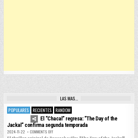
LAS MAS…
POPULARES
RECIENTES
RANDOM
4
7455
El “Chacal” regresa: “The Day of the
Jackal” confirma segunda temporada
ON EL “CHACAL” REGRESA: “THE DAY OF THE JACKAL” 
2024-11-22
COMMENTS OFF