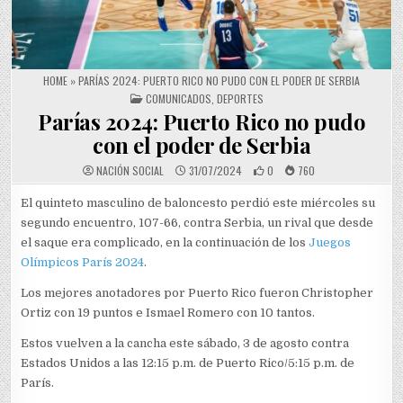
HOME
»
PARÍAS 2024: PUERTO RICO NO PUDO CON EL PODER DE SERBIA
POSTED IN
COMUNICADOS
,
DEPORTES
Parías 2024: Puerto Rico no pudo
con el poder de Serbia
NACIÓN SOCIAL
31/07/2024
0
760
El quinteto masculino de baloncesto perdió este miércoles su
segundo encuentro, 107-66, contra Serbia, un rival que desde
el saque era complicado, en la continuación de los
Juegos
Olímpicos París 2024
.
Los mejores anotadores por Puerto Rico fueron Christopher
Ortiz con 19 puntos e Ismael Romero con 10 tantos.
Estos vuelven a la cancha este sábado, 3 de agosto contra
Estados Unidos a las 12:15 p.m. de Puerto Rico/5:15 p.m. de
París.