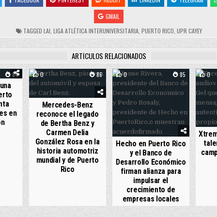
GMAIL
TAGGED
LAI
,
LIGA ATLÉTICA INTERUNIVERSITARIA
,
PUERTO RICO
,
UPR CAYEY
ARTÍCULOS RELACIONADOS
84
0
86
0
85
0
 una
erto
nta
Mercedes-Benz
es en
reconoce el legado
ón
de Bertha Benz y
Carmen Delia
Xtrem
González Rosa en la
tale
Hecho en Puerto Rico
historia automotriz
camp
y el Banco de
mundial y de Puerto
Desarrollo Económico
Rico
firman alianza para
impulsar el
crecimiento de
empresas locales