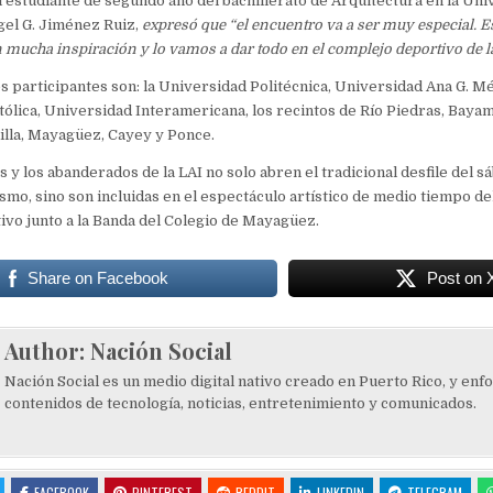
l estudiante de segundo año del bachillerato de Arquitectura en la Un
gel G. Jiménez Ruiz,
expresó que “el encuentro va a ser muy especial. 
 mucha inspiración y lo vamos a dar todo en el complejo deportivo de l
es participantes son: la Universidad Politécnica, Universidad Ana G. Mé
ólica, Universidad Interamericana, los recintos de Río Piedras, Bayam
illa, Mayagüez, Cayey y Ponce.
 y los abanderados de la LAI no solo abren el tradicional desfile del s
ismo, sino son incluidas en el espectáculo artístico de medio tiempo de
ivo junto a la Banda del Colegio de Mayagüez.
Share on Facebook
Post on 
Author:
Nación Social
Nación Social es un medio digital nativo creado en Puerto Rico, y enf
contenidos de tecnología, noticias, entretenimiento y comunicados.
FACEBOOK
PINTEREST
REDDIT
LINKEDIN
TELEGRAM