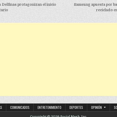
igation
 Delfinas protagonizan el inicio
Samsung apuesta por bat
tario
reciclado e
AS
COMUNICADOS
ENTRETENIMIENTO
DEPORTES
OPINIÓN
S
Copyright © 2026 Social Mesh, Inc.