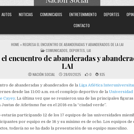
Medio Digital Puertorriqueño
AUTOS
NOTICIAS
COMUNICADOS
ENTRETENIMIENTO
DEPORTES
OPIN
CONTACTO
HOME
»
REGRESA EL ENCUENTRO DE ABANDERADAS Y ABANDERADOS DE LA LAI
POSTED IN
COMUNICADOS
,
DEPORTES
,
LAI
 el encuentro de abanderadas y abandera
LAI
NACIÓN SOCIAL
28/01/2025
0
935
entro de abanderadas y abanderados de la
Liga Atlética Interuniversita
ernes desde las 11:00 a.m. en el complejo deportivo de la
Universidad 
de Cayey
. La última vez que se reunieron una de las principales figuras 
a Justas de Atletismo fue en el 2016 en la “ciudad verde”.
 estarán participando 12 de los 17 equipos de las universidades miembr
cipantes por equipo es de 16 y su mínimo es de ocho. Los equipos de 
tos, todavía no se ha dado la presentación de un equipo masculino.