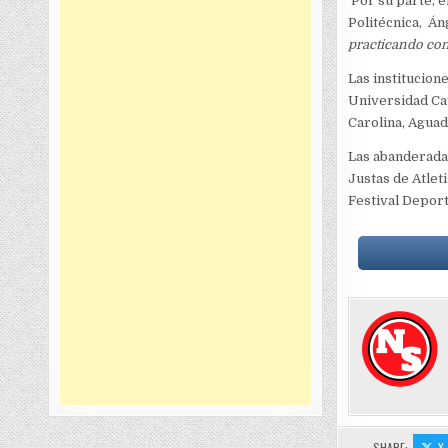
Por su parte, e
Politécnica, Án
practicando con
Las institucion
Universidad Cat
Carolina, Aguad
Las abanderadas
Justas de Atlet
Festival Deport
SHARE:
X