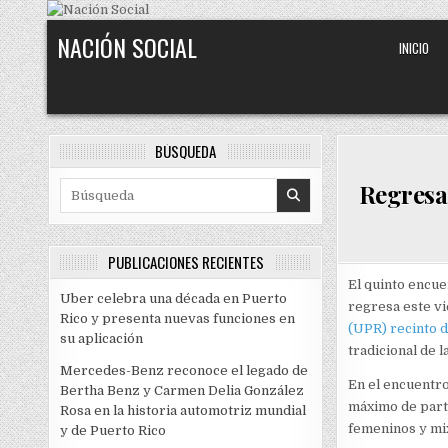
Skip to content
NACIÓN SOCIAL
INICIO
BÚSQUEDA
Regresa
Search for:
PUBLICACIONES RECIENTES
El quinto encu
Uber celebra una década en Puerto
regresa este vi
Rico y presenta nuevas funciones en
(UPR) recinto 
su aplicación
tradicional de l
Mercedes-Benz reconoce el legado de
En el encuentro
Bertha Benz y Carmen Delia González
máximo de parti
Rosa en la historia automotriz mundial
femeninos y mix
y de Puerto Rico