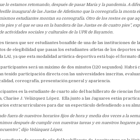
ue lo estamos retomando, después de pasar María y la pandemia. A difer
sfile inaugural de las Justas de Atletismo que la coreografía la monta e
mismos estudiantes montan su coreografía. Otro de los restos es que aquí
is pies y el que se usa en la bandera de las Justas es de cuatro pies”, e
 de actividades sociales y culturales de la UPR de Bayamón.
es tienen que ser estudiantes bonafide de una de las instituciones de l
itos de elegibilidad que pasan los estudiantes-atletas de los deportes s
a LAI, ya que esta modalidad artística-deportiva está bajo el formato d
s participantes será un máximo de dos minutos (120 segundos). Habrá c
an tenido participación directa con las universidades inscritas, evalua
alidad, coreografía, presentación general y apariencia.
cipantes es la estudiante de cuarto año del bachillerato de ciencias fo
, Charise J. Velázquez López. Ella junto a las Jaguares están practic
rios extracurriculares para dar un espectáculo defendiendo a su alm
do fuera de nuestros horarios fijos de hora y media dos veces a la sema
nimos después de cumplir con nuestras tareas y en nuestros hogares par
ncuentro”, dijo Velázquez López.