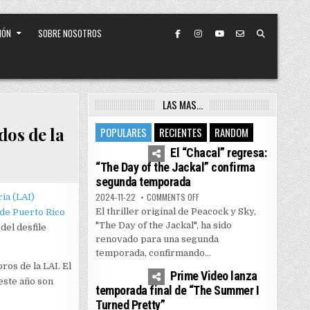
IÓN
SOBRE NOSOTROS
LAS MAS…
dos de la
POPULARES
RECIENTES
RANDOM
4
7440
El “Chacal” regresa:
“The Day of the Jackal” confirma
segunda temporada
ON EL “CHACAL” REGRESA: “THE
2024-11-22
COMMENTS OFF
ria (LAI)
El thriller original de Peacock y Sky,
de Puerto Rico
"The Day of the Jackal", ha sido
del desfile
renovado para una segunda
temporada, confirmando...
1
5156
os de la LAI. El
Prime Video lanza
este año son
temporada final de “The Summer I
Turned Pretty”