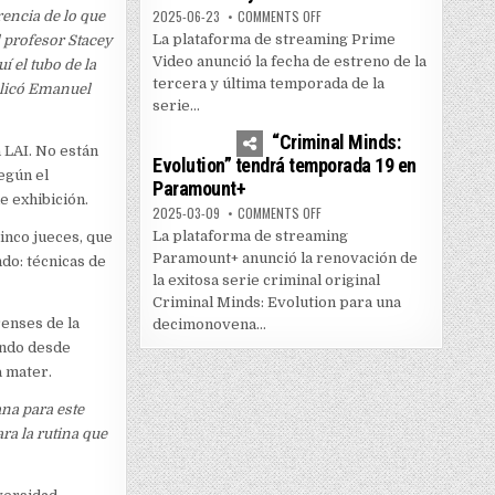
ON PRIME VIDEO LANZA TEMPOR
2025-06-23
COMMENTS OFF
encia de lo que
La plataforma de streaming Prime
l profesor Stacey
Video anunció la fecha de estreno de la
 el tubo de la
tercera y última temporada de la
xplicó Emanuel
serie...
0
3589
“Criminal Minds:
a LAI. No están
Evolution” tendrá temporada 19 en
egún el
Paramount+
e exhibición.
ON “CRIMINAL MINDS: EVOLUTI
2025-03-09
COMMENTS OFF
La plataforma de streaming
inco jueces, que
Paramount+ anunció la renovación de
ndo: técnicas de
la exitosa serie criminal original
Criminal Minds: Evolution para una
renses de la
decimonovena...
ando desde
a mater.
na para este
a la rutina que