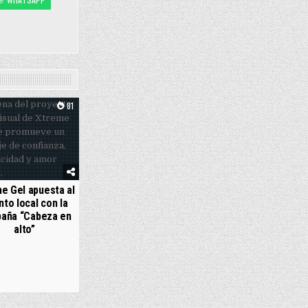
81
e Gel apuesta al
nto local con la
aña “Cabeza en
alto”