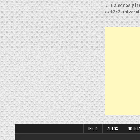
Post nav
← Halconas y las
del 3×3 universi
INICIO
AUTOS
NOTICI