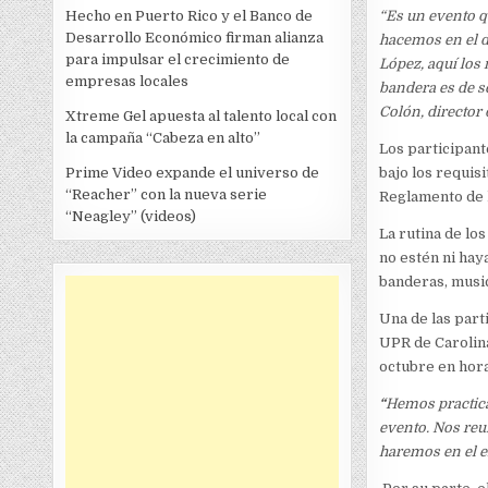
Hecho en Puerto Rico y el Banco de
“Es un evento q
Desarrollo Económico firman alianza
hacemos en el de
para impulsar el crecimiento de
López, aquí los 
empresas locales
bandera es de se
Colón, director
Xtreme Gel apuesta al talento local con
la campaña “Cabeza en alto”
Los participant
Prime Video expande el universo de
bajo los requis
“Reacher” con la nueva serie
Reglamento de l
“Neagley” (videos)
La rutina de lo
no estén ni hay
banderas, music
Una de las parti
UPR de Carolina
octubre en hora
“
Hemos practica
evento. Nos reu
haremos en el e