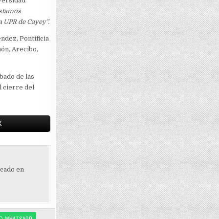
iversidad
Estamos
a UPR de Cayey”.
ndez, Pontificia
ón, Arecibo,
ábado de las
l cierre del
X
ocado en
WHATSAPP