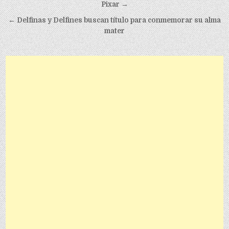
Pixar →
← Delfinas y Delfines buscan título para conmemorar su alma
mater