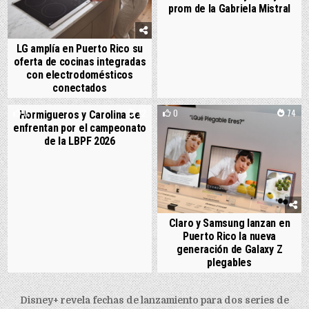
prom de la Gabriela Mistral
LG amplía en Puerto Rico su
oferta de cocinas integradas
con electrodomésticos
conectados
0
72
0
74
Hormigueros y Carolina se
enfrentan por el campeonato
de la LBPF 2026
Claro y Samsung lanzan en
Puerto Rico la nueva
generación de Galaxy Z
plegables
Post navigation
Disney+ revela fechas de lanzamiento para dos series de