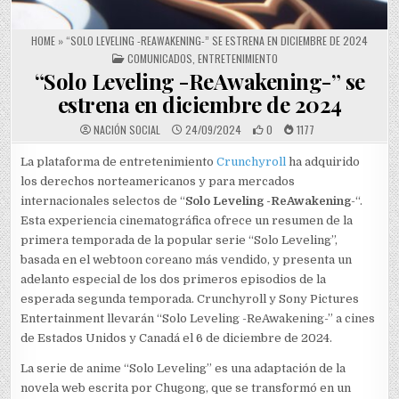
HOME
»
“SOLO LEVELING -REAWAKENING-” SE ESTRENA EN DICIEMBRE DE 2024
POSTED IN
COMUNICADOS
,
ENTRETENIMIENTO
“Solo Leveling -ReAwakening-” se
estrena en diciembre de 2024
NACIÓN SOCIAL
24/09/2024
0
1177
La plataforma de entretenimiento
Crunchyroll
ha adquirido
los derechos norteamericanos y para mercados
internacionales selectos de “
Solo Leveling -ReAwakening
-“.
Esta experiencia cinematográfica ofrece un resumen de la
primera temporada de la popular serie “Solo Leveling”,
basada en el webtoon coreano más vendido, y presenta un
adelanto especial de los dos primeros episodios de la
esperada segunda temporada. Crunchyroll y Sony Pictures
Entertainment llevarán “Solo Leveling -ReAwakening-” a cines
de Estados Unidos y Canadá el 6 de diciembre de 2024.
La serie de anime “Solo Leveling” es una adaptación de la
novela web escrita por Chugong, que se transformó en un