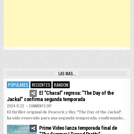
LAS MAS…
POPULARES
RECIENTES
RANDOM
4
7458
El “Chacal” regresa: “The Day of the
Jackal” confirma segunda temporada
ON EL “CHACAL” REGRESA: “THE DAY OF THE JACKAL” 
2024-11-22
COMMENTS OFF
El thriller original de Peacock y Sky, "The Day of the Jackal",
ha sido renovado para una segunda temporada, confirmando...
Prime Video lanza temporada final de