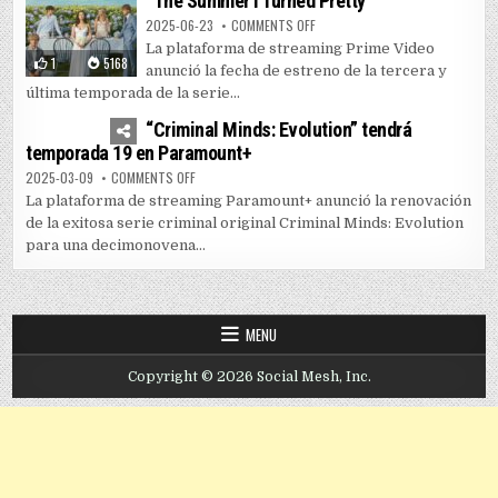
“The Summer I Turned Pretty”
ON PRIME VIDEO LANZA TEMPORAD
2025-06-23
COMMENTS OFF
La plataforma de streaming Prime Video
1
5168
anunció la fecha de estreno de la tercera y
última temporada de la serie...
0
3601
“Criminal Minds: Evolution” tendrá
temporada 19 en Paramount+
ON “CRIMINAL MINDS: EVOLUTION” TENDRÁ TEMPORADA
2025-03-09
COMMENTS OFF
La plataforma de streaming Paramount+ anunció la renovación
de la exitosa serie criminal original Criminal Minds: Evolution
para una decimonovena...
MENU
Copyright © 2026 Social Mesh, Inc.