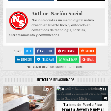
Author:
Nación Social
Nación Social es un medio digital nativo
creado en Puerto Rico, y enfocado en
contenidos de tecnología, noticias,
entretenimiento y comunicados.
SHARE:
X
FACEBOOK
PINTEREST
REDDIT
LINKEDIN
TELEGRAM
WHATSAPP
GMAIL
TAGGED
ANIMÉ
,
CRUNCHYROLL
,
STREAMING
ARTÍCULOS RELACIONADOS
0
73
0
84
Turismo de Puerto Rico
llevará a Jowell y Randy al