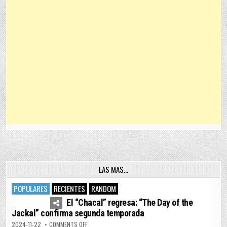
LAS MAS…
POPULARES
RECIENTES
RANDOM
4
7455
El “Chacal” regresa: “The Day of the
Jackal” confirma segunda temporada
ON EL “CHACAL” REGRESA: “THE DAY OF THE JACKAL” 
2024-11-22
COMMENTS OFF