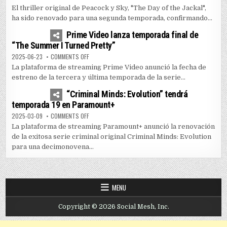
El thriller original de Peacock y Sky, "The Day of the Jackal",
ha sido renovado para una segunda temporada, confirmando...
1
5164
Prime Video lanza temporada final de
“The Summer I Turned Pretty”
ON PRIME VIDEO LANZA TEMPORADA FINAL DE “THE SUM
2025-06-23
COMMENTS OFF
La plataforma de streaming Prime Video anunció la fecha de
estreno de la tercera y última temporada de la serie...
0
3599
“Criminal Minds: Evolution” tendrá
temporada 19 en Paramount+
ON “CRIMINAL MINDS: EVOLUTION” TENDRÁ TEMPORADA
2025-03-09
COMMENTS OFF
La plataforma de streaming Paramount+ anunció la renovación
de la exitosa serie criminal original Criminal Minds: Evolution
para una decimonovena...
MENU
Copyright © 2026 Social Mesh, Inc.