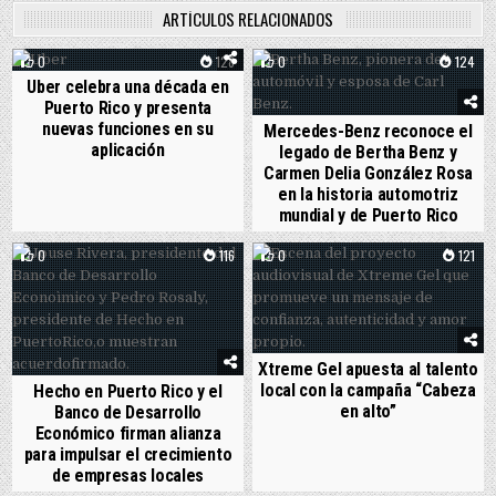
ARTÍCULOS RELACIONADOS
0
128
0
124
Uber celebra una década en
Puerto Rico y presenta
nuevas funciones en su
Mercedes-Benz reconoce el
aplicación
legado de Bertha Benz y
Carmen Delia González Rosa
en la historia automotriz
mundial y de Puerto Rico
0
116
0
121
Xtreme Gel apuesta al talento
local con la campaña “Cabeza
Hecho en Puerto Rico y el
en alto”
Banco de Desarrollo
Económico firman alianza
para impulsar el crecimiento
de empresas locales