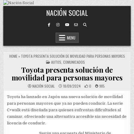
Skip to content
NACIÓN SOCIAL
MENU
HOME
»
TOYOTA PRESENTA SOLUCIÓN DE MOVILIDAD PARA PERSONAS MAYORES
POSTED IN
AUTOS
,
COMUNICADOS
Toyota presenta solución de
movilidad para personas mayores
NACIÓN SOCIAL
18/09/2024
0
985
Toyota ha lanzado en Japón una nueva solución de movilidad
para personas mayores que ya no pueden conducir. La serie
C+walk está diseñada para quienes enfrentan dificultades al
caminar, ofreciendo una alternativa accesible sin necesidad de
licencia de conducir.
Según una encuesta del Ministerio de