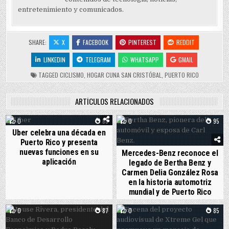
entretenimiento y comunicados.
SHARE:
X
FACEBOOK
PINTEREST
REDDIT
LINKEDIN
TELEGRAM
WHATSAPP
GMAIL
TAGGED
CICLISMO
,
HOGAR CUNA SAN CRISTÓBAL
,
PUERTO RICO
ARTÍCULOS RELACIONADOS
0
88
0
95
Uber celebra una década en
Puerto Rico y presenta
nuevas funciones en su
Mercedes-Benz reconoce el
aplicación
legado de Bertha Benz y
Carmen Delia González Rosa
en la historia automotriz
mundial y de Puerto Rico
0
87
0
85