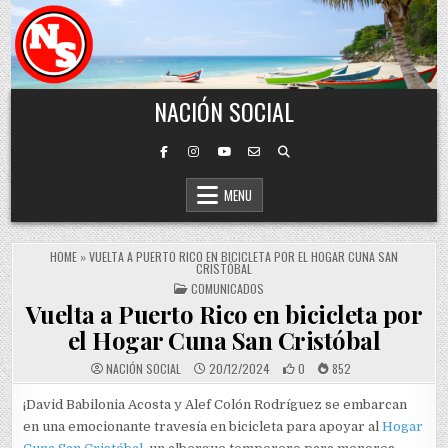
Skip to content
NACIÓN SOCIAL
MENU
HOME
»
VUELTA A PUERTO RICO EN BICICLETA POR EL HOGAR CUNA SAN
CRISTÓBAL
POSTED IN
COMUNICADOS
Vuelta a Puerto Rico en bicicleta por
el Hogar Cuna San Cristóbal
NACIÓN SOCIAL
20/12/2024
0
852
¡David Babilonia Acosta y Alef Colón Rodríguez se embarcan
en una emocionante travesía en bicicleta para apoyar al
Hogar