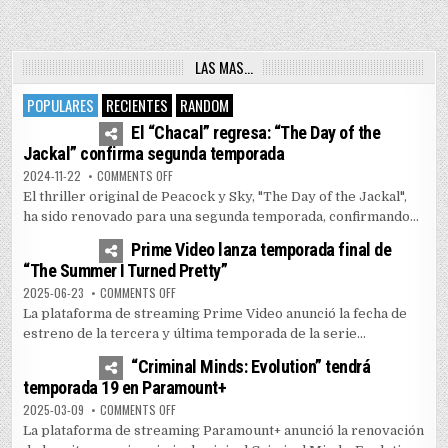
LAS MAS…
POPULARES
RECIENTES
RANDOM
4
7443
El “Chacal” regresa: “The Day of the
Jackal” confirma segunda temporada
ON EL “CHACAL” REGRESA: “THE DAY OF THE JACKAL” 
2024-11-22
COMMENTS OFF
El thriller original de Peacock y Sky, "The Day of the Jackal",
ha sido renovado para una segunda temporada, confirmando...
1
5156
Prime Video lanza temporada final de
“The Summer I Turned Pretty”
ON PRIME VIDEO LANZA TEMPORADA FINAL DE “THE SUM
2025-06-23
COMMENTS OFF
La plataforma de streaming Prime Video anunció la fecha de
estreno de la tercera y última temporada de la serie...
0
3591
“Criminal Minds: Evolution” tendrá
temporada 19 en Paramount+
ON “CRIMINAL MINDS: EVOLUTION” TENDRÁ TEMPORADA
2025-03-09
COMMENTS OFF
La plataforma de streaming Paramount+ anunció la renovación