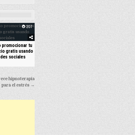
207
 promocionar tu
io gratis usando
edes sociales
rece hipnoterapia
para el estrés →