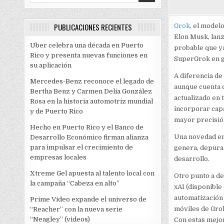
PUBLICACIONES RECIENTES
Grok
, el model
Elon Musk, lanz
Uber celebra una década en Puerto
probable que ya
Rico y presenta nuevas funciones en
SuperGrok en 
su aplicación
A diferencia de
Mercedes-Benz reconoce el legado de
aunque cuenta c
Bertha Benz y Carmen Delia González
actualizado en 
Rosa en la historia automotriz mundial
incorporar cap
y de Puerto Rico
mayor precisión
Hecho en Puerto Rico y el Banco de
Una novedad en 
Desarrollo Económico firman alianza
para impulsar el crecimiento de
genera, depura 
empresas locales
desarrollo.
Xtreme Gel apuesta al talento local con
Otro punto a de
la campaña “Cabeza en alto”
xAI (disponible
automatización 
Prime Video expande el universo de
móviles de Grok
“Reacher” con la nueva serie
“Neagley” (videos)
Con estas mejor