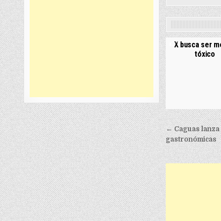
0
X busca ser 
tóxico
Post nav
← Caguas lanza
gastronómicas