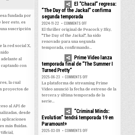
El “Chacal” regresa:
“The Day of the Jackal” confirma
presa fundada por
segunda temporada
 leer esto, es
ON EL “CHACAL” REGRESA: “THE
2024-11-22
COMMENTS OFF
 una suscripción
El thriller original de Peacock y Sky,
"The Day of the Jackal", ha sido
renovado para una segunda
la red social X,
temporada, confirmando...
1
5155
enido
Prime Video lanza
 adelante al
temporada final de “The Summer I
 captando con
Turned Pretty”
ON PRIME VIDEO LANZA TEMPOR
2025-06-23
COMMENTS OFF
es, la cual
La plataforma de streaming Prime
en proyectos de
Video anunció la fecha de estreno de la
tercera y última temporada de la
serie...
0
3589
ceso al API de
“Criminal Minds:
nalizadas, desde
Evolution” tendrá temporada 19 en
s aplicaciones
Paramount+
s más fluidas.
ON “CRIMINAL MINDS: EVOLUTI
2025-03-09
COMMENTS OFF
ificial,