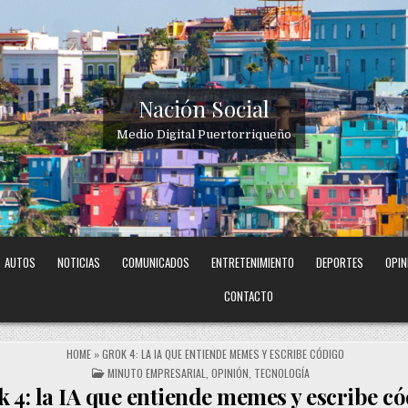
Nación Social
Medio Digital Puertorriqueño
AUTOS
NOTICIAS
COMUNICADOS
ENTRETENIMIENTO
DEPORTES
OPIN
CONTACTO
HOME
»
GROK 4: LA IA QUE ENTIENDE MEMES Y ESCRIBE CÓDIGO
POSTED IN
MINUTO EMPRESARIAL
,
OPINIÓN
,
TECNOLOGÍA
 4: la IA que entiende memes y escribe c