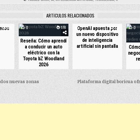
ARTÍCULOS RELACIONADOS
164
0
178
0
133
0
menos
OpenAI apuesta por
un nuevo dispositivo
de inteligencia
Reseña: Cómo aprendí
artificial sin pantalla
a conducir un auto
Cómo
eléctrico con la
negoc
Toyota bZ Woodland
r
2026
igation
 dos nuevas zonas
Plataforma digital boricua of