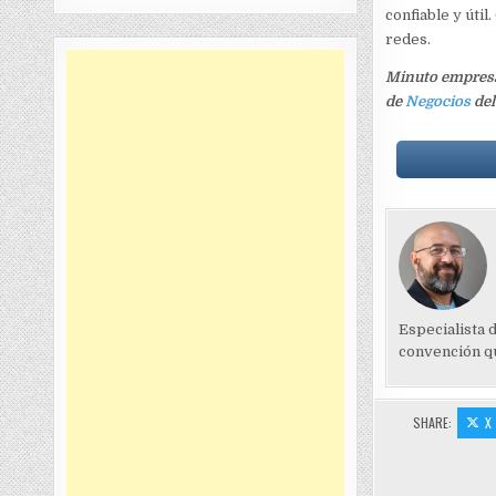
confiable y úti
redes.
Minuto empresar
de
Negocios
del
Especialista 
convención qu
SHARE:
X