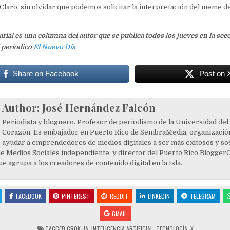
l. Claro, sin olvidar que podemos solicitar la interpretación del meme d
ial es una columna del autor que se publica todos los jueves en la sec
 periodico
El Nuevo Día
Share on Facebook
Post on 
Author:
José Hernández Falcón
Periodista y bloguero. Profesor de periodismo de la Universidad del
Corazón. Es embajador en Puerto Rico de SembraMedia, organización
ayudar a emprendedores de medios digitales a ser más exitosos y sos
de Medios Sociales independiente, y director del Puerto Rico Blogger
e agrupa a los creadores de contenido digital en la Isla.
FACEBOOK
PINTEREST
REDDIT
LINKEDIN
TELEGRAM
GMAIL
TAGGED
GROK
,
IA
,
INTELIGENCIA ARTIFICIAL
,
TECNOLOGÍA
,
X