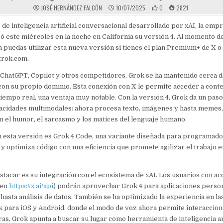
JOSÉ HERNÁNDEZ FALCÓN
10/07/2025
0
2821
o de inteligencia artificial conversacional desarrollado por xAI, la em
ó este miércoles en la noche en California su versión 4. Al momento de
 puedas utilizar esta nueva versión si tienes el plan Premium+ de X o
grok.com.
 ChatGPT, Copilot y otros competidores, Grok se ha mantenido cerca de 
on su propio dominio. Esta conexión con X le permite acceder a cont
tiempo real, una ventaja muy notable. Con la versión 4, Grok da un paso
acidades multimodales: ahora procesa texto, imágenes y hasta memes,
 el humor, el sarcasmo y los matices del lenguaje humano.
esta versión es Grok 4 Code, una variante diseñada para programador
y optimiza código con una eficiencia que promete agilizar el trabajo 
stacar es su integración con el ecosistema de xAI. Los usuarios con ac
 en
https://x.ai/api
) podrán aprovechar Grok 4 para aplicaciones perso
hasta análisis de datos. También se ha optimizado la experiencia en la
 para iOS y Android, donde el modo de voz ahora permite interaccione
as, Grok apunta a buscar su lugar como herramienta de inteligencia art