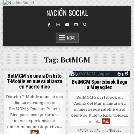
Skip to content
NACIÓN SOCIAL
MENU
Tag:
BetMGM
0
262
0
1139
BetMGM se une a Distrito
T-Mobile en nueva alianza
BetMGM Sportsbook llega
Posted in
Posted in
en Puerto Rico
a Mayagüez
Distrito T-Mobile anunció una
BetMGM Sportsbook en
alianza estratégica con
Casino del Mar inauguró su
BetMGM y Paulson Puerto
primera sede satélite en el
Rico para incorporar una
oeste de Puerto Rico, ubicada
BetMGM Sportsb
Más
nueva experiencia de
en el…
entretenimiento deportivo…
NACIÓN SOCIAL
10/11/2025
BetMGM se une a Distrito T-Mobile en nueva alianza en Puerto R
Más