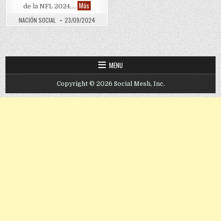
Casino del Mar lanza BetMGM para temporada NFL 2
Más
de la NFL 2024,…
NACIÓN SOCIAL
23/09/2024
MENU
Copyright © 2026 Social Mesh, Inc.