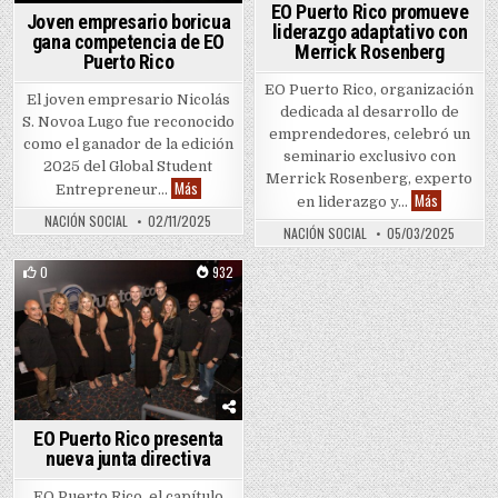
EO Puerto Rico promueve
Joven empresario boricua
liderazgo adaptativo con
gana competencia de EO
Merrick Rosenberg
Puerto Rico
EO Puerto Rico, organización
El joven empresario Nicolás
dedicada al desarrollo de
S. Novoa Lugo fue reconocido
emprendedores, celebró un
como el ganador de la edición
seminario exclusivo con
2025 del Global Student
Merrick Rosenberg, experto
Joven empresario boricua gana competencia de EO Pu
Más
Entrepreneur…
EO Puerto 
Más
en liderazgo y…
NACIÓN SOCIAL
02/11/2025
NACIÓN SOCIAL
05/03/2025
0
932
Posted in
EO Puerto Rico presenta
nueva junta directiva
EO Puerto Rico, el capítulo