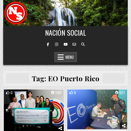
Skip to content
NACIÓN SOCIAL
MENU
Tag:
EO Puerto Rico
0
1190
0
927
Posted in
Posted in