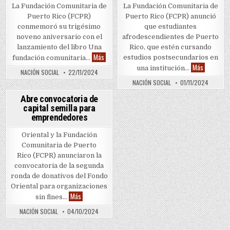
La Fundación Comunitaria de
La Fundación Comunitaria de
Puerto Rico (FCPR)
Puerto Rico (FCPR) anunció
conmemoró su trigésimo
que estudiantes
noveno aniversario con el
afrodescendientes de Puerto
lanzamiento del libro Una
Rico, que estén cursando
Fundación Comunitaria de Puerto Rico celebra 39
Más
estudios postsecundarios en
fundación comunitaria…
Oportunid
Más
una institución…
NACIÓN SOCIAL
22/11/2024
NACIÓN SOCIAL
01/11/2024
0
751
Abre convocatoria de
capital semilla para
Posted in
emprendedores
Oriental y la Fundación
Comunitaria de Puerto
Rico (FCPR) anunciaron la
convocatoria de la segunda
ronda de donativos del Fondo
Oriental para organizaciones
Abre convocatoria de capital semilla para emprendedores
Más
sin fines…
NACIÓN SOCIAL
04/10/2024