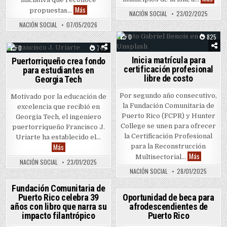
Diseño y sostenibilidad protagonizan “Lexus Design wit
Más
propuestas…
NACIÓN SOCIAL
23/02/2025
NACIÓN SOCIAL
07/05/2026
0
825
0
748
Posted in
Inicia matrícula para
Puertorriqueño crea fondo
Posted in
certificación profesional
para estudiantes en
libre de costo
Georgia Tech
Por segundo año consecutivo,
Motivado por la educación de
la Fundación Comunitaria de
excelencia que recibió en
Puerto Rico (FCPR) y Hunter
Georgia Tech, el ingeniero
College se unen para ofrecer
puertorriqueño Francisco J.
la Certificación Profesional
Uriarte ha establecido el…
Puertorriqueño crea fondo para estudiantes en Georgia Tech
Más
para la Reconstrucción
Inicia matr
Más
Multisectorial…
NACIÓN SOCIAL
23/01/2025
NACIÓN SOCIAL
28/01/2025
0
955
Fundación Comunitaria de
0
912
Puerto Rico celebra 39
Oportunidad de beca para
Posted in
años con libro que narra su
afrodescendientes de
Posted in
impacto filantrópico
Puerto Rico