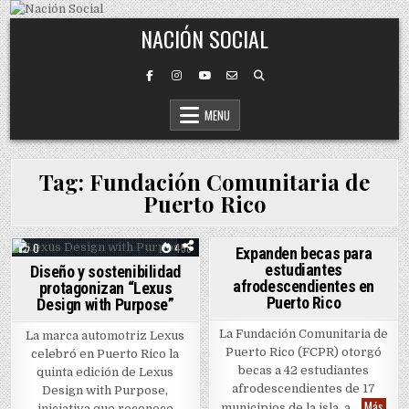
Skip to content
NACIÓN SOCIAL
MENU
Tag:
Fundación Comunitaria de
Puerto Rico
0
458
0
978
Expanden becas para
estudiantes
Diseño y sostenibilidad
Posted in
Posted in
afrodescendientes en
protagonizan “Lexus
Puerto Rico
Design with Purpose”
La Fundación Comunitaria de
La marca automotriz Lexus
Puerto Rico (FCPR) otorgó
celebró en Puerto Rico la
becas a 42 estudiantes
quinta edición de Lexus
afrodescendientes de 17
Design with Purpose,
Expan
Más
municipios de la isla, a…
iniciativa que reconoce