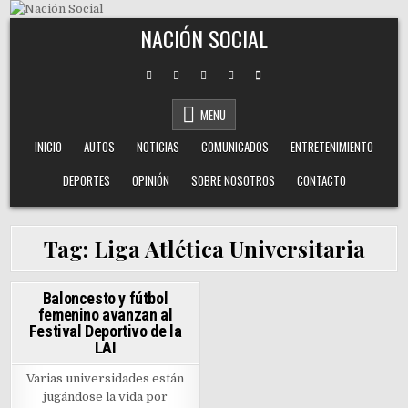
Skip to content
NACIÓN SOCIAL
MENU
INICIO
AUTOS
NOTICIAS
COMUNICADOS
ENTRETENIMIENTO
DEPORTES
OPINIÓN
SOBRE NOSOTROS
CONTACTO
Tag:
Liga Atlética Universitaria
0
1090
Baloncesto y fútbol
femenino avanzan al
Posted in
Festival Deportivo de la
LAI
Varias universidades están
jugándose la vida por