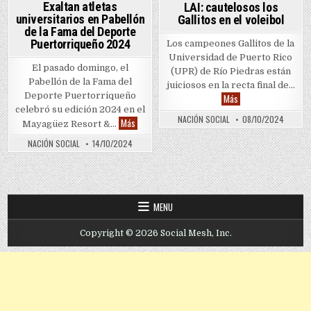
Exaltan atletas
LAI: cautelosos los
universitarios en Pabellón
Gallitos en el voleibol
de la Fama del Deporte
Puertorriqueño 2024
Los campeones Gallitos de la
Universidad de Puerto Rico
El pasado domingo, el
(UPR) de Río Piedras están
Pabellón de la Fama del
juiciosos en la recta final de…
Deporte Puertorriqueño
LAI: cautelosos los Ga
Más
celebró su edición 2024 en el
NACIÓN SOCIAL
08/10/2024
Exaltan atletas universitarios en Pabellón de la 
Más
Mayagüez Resort &…
NACIÓN SOCIAL
14/10/2024
MENU
Copyright © 2026 Social Mesh, Inc.