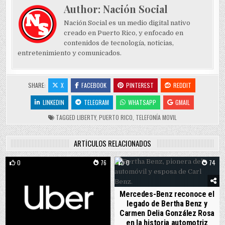
Author:
Nación Social
Nación Social es un medio digital nativo
creado en Puerto Rico, y enfocado en
contenidos de tecnología, noticias,
entretenimiento y comunicados.
SHARE:
X
FACEBOOK
PINTEREST
REDDIT
LINKEDIN
TELEGRAM
WHATSAPP
GMAIL
TAGGED
LIBERTY
,
PUERTO RICO
,
TELEFONÍA MOVIL
ARTÍCULOS RELACIONADOS
0
76
0
74
Mercedes-Benz reconoce el
legado de Bertha Benz y
Carmen Delia González Rosa
en la historia automotriz