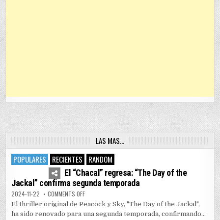
LAS MAS…
POPULARES
RECIENTES
RANDOM
4
7439
El “Chacal” regresa: “The Day of the
Jackal” confirma segunda temporada
ON EL “CHACAL” REGRESA: “THE DAY OF THE JACKAL” 
2024-11-22
COMMENTS OFF
El thriller original de Peacock y Sky, "The Day of the Jackal",
ha sido renovado para una segunda temporada, confirmando...