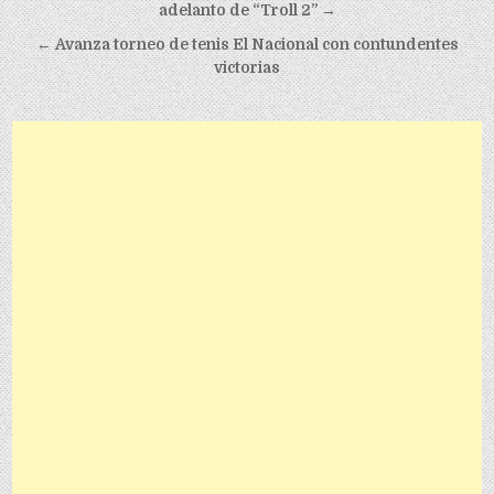
adelanto de “Troll 2” →
← Avanza torneo de tenis El Nacional con contundentes
victorias