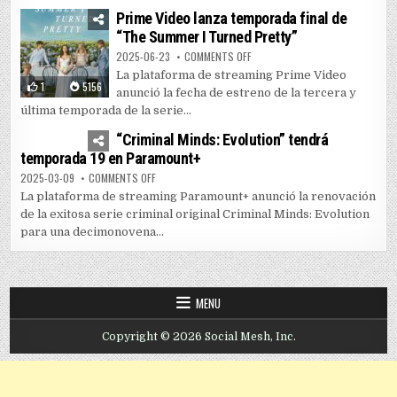
Prime Video lanza temporada final de
“The Summer I Turned Pretty”
ON PRIME VIDEO LANZA TEMPORAD
2025-06-23
COMMENTS OFF
La plataforma de streaming Prime Video
1
5156
anunció la fecha de estreno de la tercera y
última temporada de la serie...
0
3589
“Criminal Minds: Evolution” tendrá
temporada 19 en Paramount+
ON “CRIMINAL MINDS: EVOLUTION” TENDRÁ TEMPORADA
2025-03-09
COMMENTS OFF
La plataforma de streaming Paramount+ anunció la renovación
de la exitosa serie criminal original Criminal Minds: Evolution
para una decimonovena...
MENU
Copyright © 2026 Social Mesh, Inc.