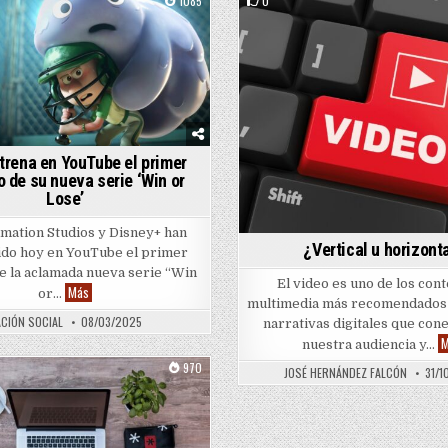
1085
0
d in
Posted in
trena en YouTube el primer
o de su nueva serie ‘Win or
Lose’
imation Studios y Disney+ han
¿Vertical u horizont
do hoy en YouTube el primer
e la aclamada nueva serie “Win
El video es uno de los con
Pixar estrena en YouTube el primer episodio de su nueva serie ‘Win or L
Más
or…
multimedia más recomendados 
CIÓN SOCIAL
08/03/2025
narrativas digitales que con
etización digital
M
nuestra audiencia y…
970
JOSÉ HERNÁNDEZ FALCÓN
31/
Posted in