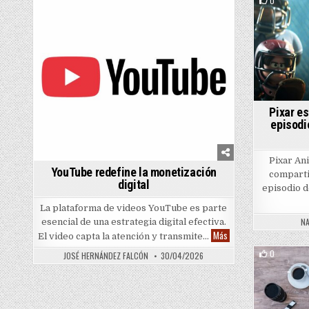
0
380
0
Posted in
Poste
Pixar es
episodi
Pixar An
YouTube redefine la monetización
comparti
digital
episodio d
La plataforma de videos YouTube es parte
NA
esencial de una estrategia digital efectiva.
YouTube redefine la mon
Más
El video capta la atención y transmite…
0
JOSÉ HERNÁNDEZ FALCÓN
30/04/2026