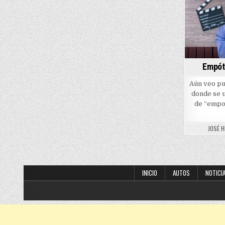
Empót
Aún veo pu
donde se u
de “empo
JOSÉ 
INICIO
AUTOS
NOTICI