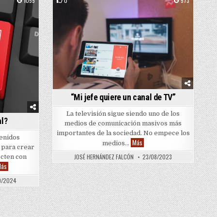
1055
0
573
Posted in
“Mi jefe quiere un canal de TV”
La televisión sigue siendo uno de los
al?
medios de comunicación masivos más
importantes de la sociedad. No empece los
tenidos
ose’
“Mi jefe quiere un canal de TV
Más
medios…
para crear
JOSÉ HERNÁNDEZ FALCÓN
23/08/2023
ecten con
¿Vertical u horizontal?
ás
10/2024