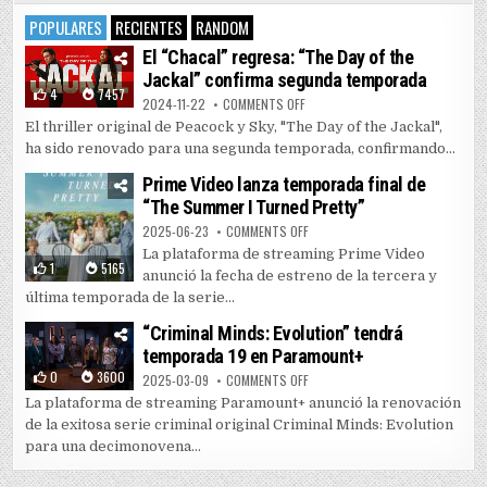
POPULARES
RECIENTES
RANDOM
El “Chacal” regresa: “The Day of the
Jackal” confirma segunda temporada
4
7457
ON EL “CHACAL” REGRESA: “THE 
2024-11-22
COMMENTS OFF
El thriller original de Peacock y Sky, "The Day of the Jackal",
ha sido renovado para una segunda temporada, confirmando...
Prime Video lanza temporada final de
“The Summer I Turned Pretty”
ON PRIME VIDEO LANZA TEMPORAD
2025-06-23
COMMENTS OFF
La plataforma de streaming Prime Video
1
5165
anunció la fecha de estreno de la tercera y
última temporada de la serie...
“Criminal Minds: Evolution” tendrá
temporada 19 en Paramount+
0
3600
ON “CRIMINAL MINDS: EVOLUTIO
2025-03-09
COMMENTS OFF
La plataforma de streaming Paramount+ anunció la renovación
de la exitosa serie criminal original Criminal Minds: Evolution
para una decimonovena...