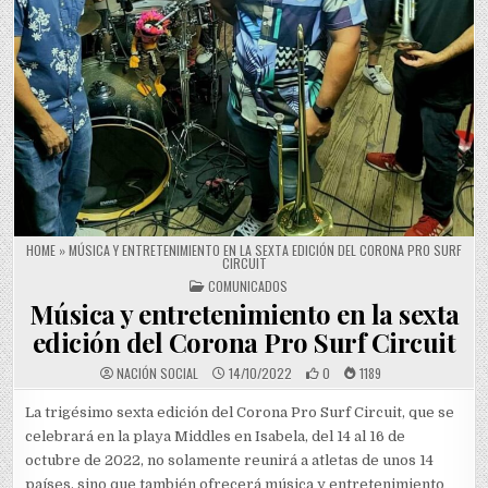
HOME
»
MÚSICA Y ENTRETENIMIENTO EN LA SEXTA EDICIÓN DEL CORONA PRO SURF
CIRCUIT
POSTED IN
COMUNICADOS
Música y entretenimiento en la sexta
edición del Corona Pro Surf Circuit
NACIÓN SOCIAL
14/10/2022
0
1189
La trigésimo sexta edición del Corona Pro Surf Circuit, que se
celebrará en la playa Middles en Isabela, del 14 al 16 de
octubre de 2022, no solamente reunirá a atletas de unos 14
países, sino que también ofrecerá música y entretenimiento