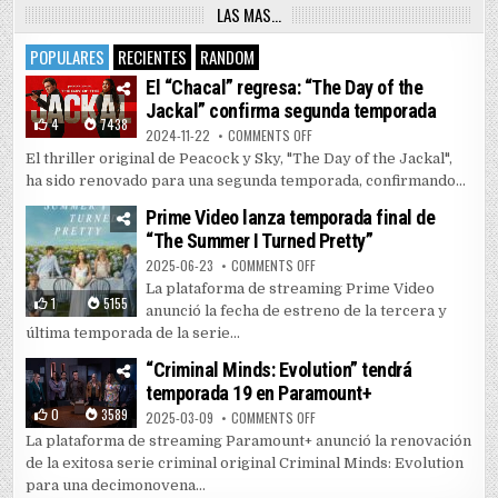
LAS MAS…
POPULARES
RECIENTES
RANDOM
El “Chacal” regresa: “The Day of the
Jackal” confirma segunda temporada
4
7438
ON EL “CHACAL” REGRESA: “THE 
2024-11-22
COMMENTS OFF
El thriller original de Peacock y Sky, "The Day of the Jackal",
ha sido renovado para una segunda temporada, confirmando...
Prime Video lanza temporada final de
“The Summer I Turned Pretty”
ON PRIME VIDEO LANZA TEMPORAD
2025-06-23
COMMENTS OFF
La plataforma de streaming Prime Video
1
5155
anunció la fecha de estreno de la tercera y
última temporada de la serie...
“Criminal Minds: Evolution” tendrá
temporada 19 en Paramount+
0
3589
ON “CRIMINAL MINDS: EVOLUTIO
2025-03-09
COMMENTS OFF
La plataforma de streaming Paramount+ anunció la renovación
de la exitosa serie criminal original Criminal Minds: Evolution
para una decimonovena...