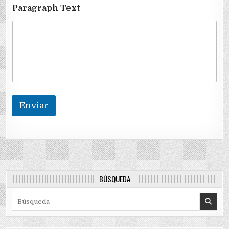
l
Paragraph Text
Enviar
BÚSQUEDA
Search for: