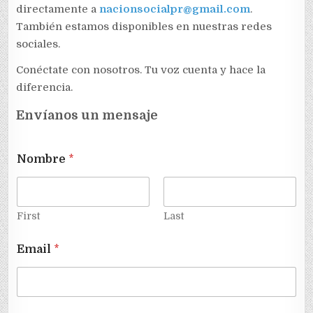
directamente a
nacionsocialpr@gmail.com
.
También estamos disponibles en nuestras redes
sociales.
Conéctate con nosotros. Tu voz cuenta y hace la
diferencia.
Envíanos un mensaje
T
Nombre
*
e
x
t
E
m
First
Last
a
i
Email
*
l
E
m
a
i