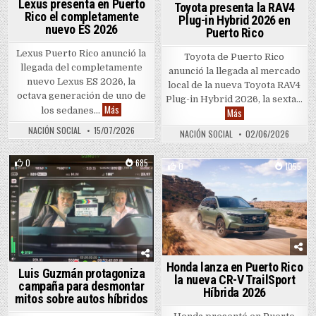
Lexus presenta en Puerto
Toyota presenta la RAV4
Rico el completamente
Plug-in Hybrid 2026 en
nuevo ES 2026
Puerto Rico
Lexus Puerto Rico anunció la
Toyota de Puerto Rico
llegada del completamente
anunció la llegada al mercado
nuevo Lexus ES 2026, la
local de la nueva Toyota RAV4
octava generación de uno de
Plug-in Hybrid 2026, la sexta…
Lexus presenta en Puerto Rico el completamente nuev
Más
Toyota presenta la R
los sedanes…
Más
NACIÓN SOCIAL
15/07/2026
NACIÓN SOCIAL
02/06/2026
0
685
0
1055
Posted in
Posted in
Honda lanza en Puerto Rico
Luis Guzmán protagoniza
la nueva CR-V TrailSport
campaña para desmontar
Híbrida 2026
mitos sobre autos híbridos