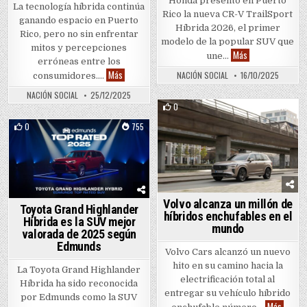
Honda presentó en Puerto
La tecnología híbrida continúa
Rico la nueva CR-V TrailSport
ganando espacio en Puerto
Híbrida 2026, el primer
Rico, pero no sin enfrentar
modelo de la popular SUV que
mitos y percepciones
Honda lanza en P
Más
une…
erróneas entre los
Luis Guzmán protagoniza campaña para desmontar mi
Más
NACIÓN SOCIAL
16/10/2025
consumidores….
NACIÓN SOCIAL
25/12/2025
0
1162
Posted in
0
755
Posted in
Volvo alcanza un millón de
Toyota Grand Highlander
híbridos enchufables en el
Híbrida es la SUV mejor
mundo
valorada de 2025 según
Edmunds
Volvo Cars alcanzó un nuevo
hito en su camino hacia la
La Toyota Grand Highlander
electrificación total al
Híbrida ha sido reconocida
entregar su vehículo híbrido
por Edmunds como la SUV
Volvo a
Más