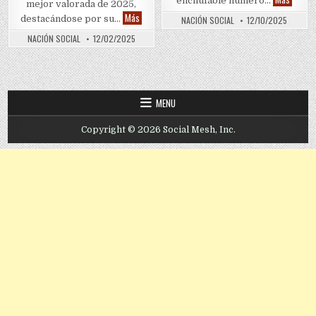
enchufable número…
mejor valorada de 2025,
Toyota Grand Highlander Híbrida es la SUV mejo
Más
destacándose por su…
NACIÓN SOCIAL
12/10/2025
NACIÓN SOCIAL
12/02/2025
MENU
Copyright © 2026 Social Mesh, Inc.