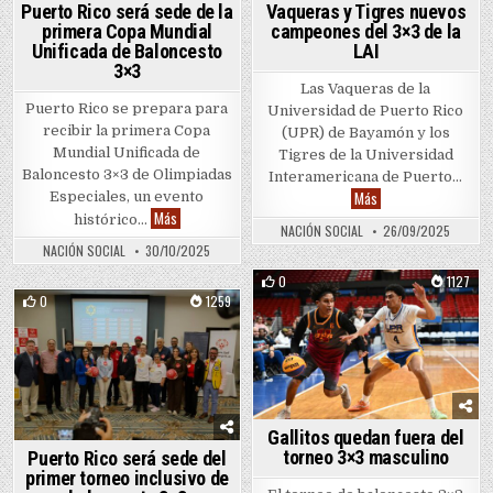
Puerto Rico será sede de la
Vaqueras y Tigres nuevos
primera Copa Mundial
campeones del 3×3 de la
Unificada de Baloncesto
LAI
3×3
Las Vaqueras de la
Puerto Rico se prepara para
Universidad de Puerto Rico
recibir la primera Copa
(UPR) de Bayamón y los
Mundial Unificada de
Tigres de la Universidad
Baloncesto 3×3 de Olimpiadas
Interamericana de Puerto…
Vaqueras y Tigres nu
Más
Especiales, un evento
Puerto Rico será sede de la primera Copa Mundial Unific
Más
histórico…
NACIÓN SOCIAL
26/09/2025
NACIÓN SOCIAL
30/10/2025
0
1127
0
1259
Posted in
Posted in
Gallitos quedan fuera del
torneo 3×3 masculino
Puerto Rico será sede del
primer torneo inclusivo de