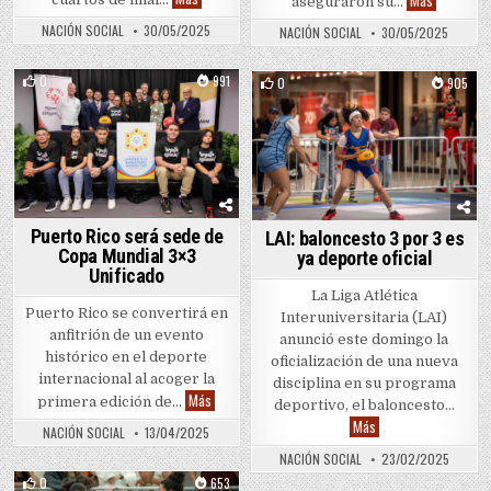
aseguraron su…
NACIÓN SOCIAL
30/05/2025
NACIÓN SOCIAL
30/05/2025
0
991
0
905
Posted in
Posted in
Puerto Rico será sede de
LAI: baloncesto 3 por 3 es
Copa Mundial 3×3
ya deporte oficial
Unificado
La Liga Atlética
Puerto Rico se convertirá en
Interuniversitaria (LAI)
anfitrión de un evento
anunció este domingo la
histórico en el deporte
oficialización de una nueva
internacional al acoger la
disciplina en su programa
Puerto Rico será sede de Copa Mundial 3×3 Unific
Más
primera edición de…
deportivo, el baloncesto…
LAI: baloncesto 3 por
Más
NACIÓN SOCIAL
13/04/2025
NACIÓN SOCIAL
23/02/2025
0
653