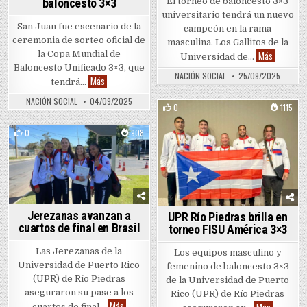
baloncesto 3×3
El torneo de baloncesto 3×3
universitario tendrá un nuevo
San Juan fue escenario de la
campeón en la rama
ceremonia de sorteo oficial de
masculina. Los Gallitos de la
Gallitos 
la Copa Mundial de
Más
Universidad de…
Baloncesto Unificado 3×3, que
NACIÓN SOCIAL
25/09/2025
Puerto Rico será sede del primer torneo inclusivo de balo
Más
tendrá…
NACIÓN SOCIAL
04/09/2025
0
1115
Posted in
0
908
Posted in
Jerezanas avanzan a
UPR Río Piedras brilla en
cuartos de final en Brasil
torneo FISU América 3×3
Las Jerezanas de la
Los equipos masculino y
Universidad de Puerto Rico
femenino de baloncesto 3×3
(UPR) de Río Piedras
de la Universidad de Puerto
aseguraron su pase a los
Rico (UPR) de Río Piedras
Jerezanas avanzan a cuartos de final en Brasil
Más
UPR Río Pi
Más
cuartos de final…