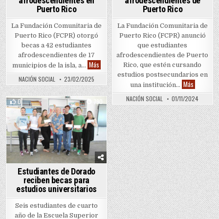
afrodescendientes en
afrodescendientes de
Puerto Rico
Puerto Rico
La Fundación Comunitaria de
La Fundación Comunitaria de
Puerto Rico (FCPR) otorgó
Puerto Rico (FCPR) anunció
becas a 42 estudiantes
que estudiantes
afrodescendientes de 17
afrodescendientes de Puerto
Expanden becas para estudiantes afrodescendien
Más
Rico, que estén cursando
municipios de la isla, a…
estudios postsecundarios en
NACIÓN SOCIAL
23/02/2025
Oportunid
Más
una institución…
NACIÓN SOCIAL
01/11/2024
0
790
Posted in
Estudiantes de Dorado
reciben becas para
estudios universitarios
Seis estudiantes de cuarto
año de la Escuela Superior