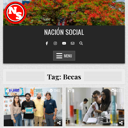
Skip to content
NACIÓN SOCIAL
MENU
Tag:
Becas
0
1140
0
1077
Posted in
Posted in