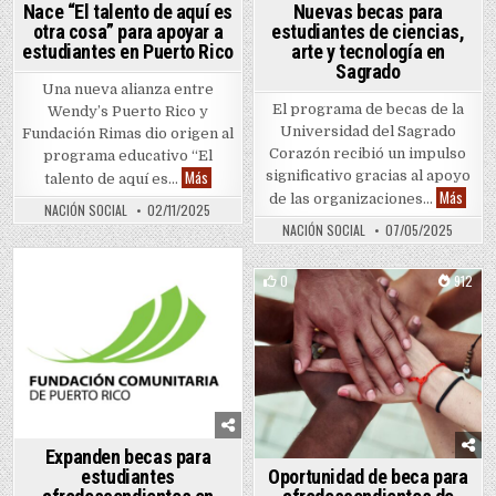
Nace “El talento de aquí es
Nuevas becas para
otra cosa” para apoyar a
estudiantes de ciencias,
estudiantes en Puerto Rico
arte y tecnología en
Sagrado
Una nueva alianza entre
El programa de becas de la
Wendy’s Puerto Rico y
Universidad del Sagrado
Fundación Rimas dio origen al
Corazón recibió un impulso
programa educativo “El
Nace “El talento de aquí es otra cosa” para apoyar 
Más
significativo gracias al apoyo
talento de aquí es…
Nueva
Más
de las organizaciones…
NACIÓN SOCIAL
02/11/2025
NACIÓN SOCIAL
07/05/2025
0
978
0
912
Posted in
Posted in
Expanden becas para
estudiantes
Oportunidad de beca para