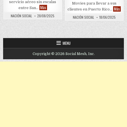
servicio aéreo sin escalas
Movies para llevar a sus
Contour Airlines conectará a Puerto Rico y Dominica con
Más
Claro
entre San…
Más
clientes en Puerto Rico…
NACIÓN SOCIAL
28/08/2025
NACIÓN SOCIAL
18/06/2025
MENU
Copyright © 2026 Social Mesh, Inc.