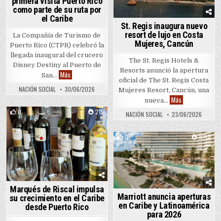
primera visita Puerto Rico
como parte de su ruta por
el Caribe
St. Regis inaugura nuevo
resort de lujo en Costa
La Compañía de Turismo de
Mujeres, Cancún
Puerto Rico (CTPR) celebró la
llegada inaugural del crucero
The St. Regis Hotels &
Disney Destiny al Puerto de
Resorts anunció la apertura
Disney Destiny realiza primera visita Puerto Rico como parte
Más
San…
oficial de The St. Regis Costa
NACIÓN SOCIAL
30/06/2026
Mujeres Resort, Cancún, una
St. Regis inaug
Más
nueva…
0
215
NACIÓN SOCIAL
23/06/2026
Posted in
0
1052
Posted in
Marqués de Riscal impulsa
Marriott anuncia aperturas
su crecimiento en el Caribe
en Caribe y Latinoamérica
desde Puerto Rico
para 2026