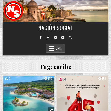
Skip to content
NACIÓN SOCIAL
MENU
Tag:
caribe
0
130
0
183
Posted in
Posted in