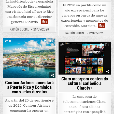
La histórica bodega española
El 2026 se perfila como un
Marqués de Riscal culminó
año excepcional para los
una visita oficial a Puerto Rico
viajeros en busca de nuevas
encabezada por su director
experiencias y momentos de
Marqués de Riscal impulsa su crecimiento en el Car
Más
general, Ricardo…
Marriot
Más
conexión. Marriott…
NACIÓN SOCIAL
29/05/2026
NACIÓN SOCIAL
12/12/2025
0
1264
1
1671
Posted in
Posted in
Claro incorpora contenido
Contour Airlines conectará
cultural caribeño a
a Puerto Rico y Dominica
Clarotv+
con vuelos directos
La empresa de
A partir del 25 de septiembre
telecomunicaciones Claro,
de 2025, Contour Airlines
anunció una alianza
comenzará a operar un
estratégica con Spanglish