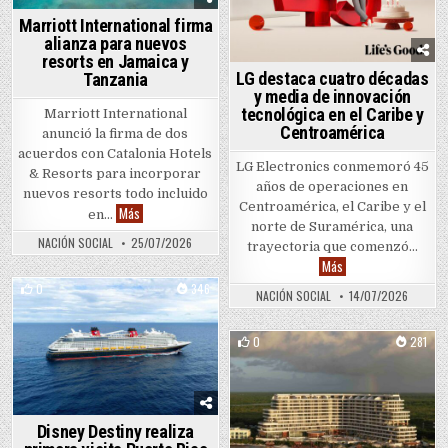
Marriott International firma
alianza para nuevos
resorts en Jamaica y
LG destaca cuatro décadas
Tanzania
y media de innovación
tecnológica en el Caribe y
Marriott International
Centroamérica
anunció la firma de dos
acuerdos con Catalonia Hotels
LG Electronics conmemoró 45
& Resorts para incorporar
años de operaciones en
nuevos resorts todo incluido
Centroamérica, el Caribe y el
Marriott International firma alianza para nuevos resorts en 
Más
en…
norte de Suramérica, una
NACIÓN SOCIAL
25/07/2026
trayectoria que comenzó…
LG destaca cuatro dé
Más
0
346
NACIÓN SOCIAL
14/07/2026
Posted in
0
281
Posted in
Disney Destiny realiza