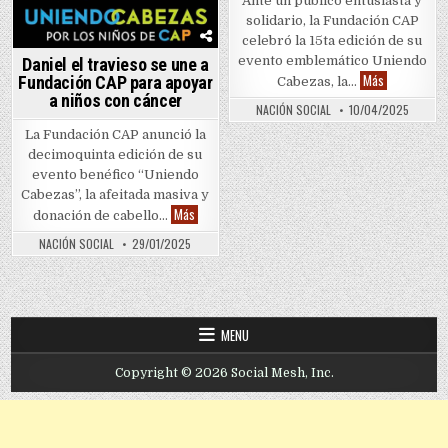
Ante un público entusiasta y
solidario, la Fundación CAP
celebró la 15ta edición de su
evento emblemático Uniendo
Daniel el travieso se une a
Fundación CA
Más
Fundación CAP para apoyar
Cabezas, la…
a niños con cáncer
NACIÓN SOCIAL
10/04/2025
La Fundación CAP anunció la
decimoquinta edición de su
evento benéfico “Uniendo
Cabezas”, la afeitada masiva y
Daniel el travieso se une a Fundación CAP para ap
Más
donación de cabello…
NACIÓN SOCIAL
29/01/2025
MENU
Copyright © 2026 Social Mesh, Inc.