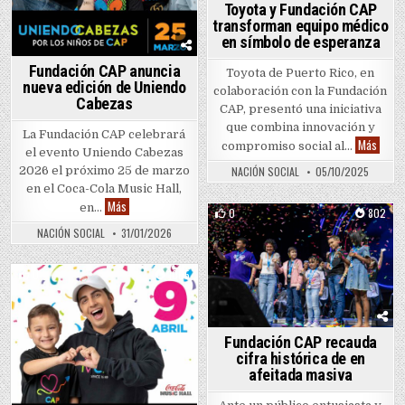
Toyota y Fundación CAP
transforman equipo médico
en símbolo de esperanza
Fundación CAP anuncia
Toyota de Puerto Rico, en
nueva edición de Uniendo
colaboración con la Fundación
Cabezas
CAP, presentó una iniciativa
que combina innovación y
La Fundación CAP celebrará
Toyot
Más
compromiso social al…
el evento Uniendo Cabezas
2026 el próximo 25 de marzo
NACIÓN SOCIAL
05/10/2025
en el Coca-Cola Music Hall,
Fundación CAP anuncia nueva edición de Uniendo Cabezas
Más
en…
0
802
NACIÓN SOCIAL
31/01/2026
Posted in
0
1005
Posted in
Fundación CAP recauda
cifra histórica de en
afeitada masiva