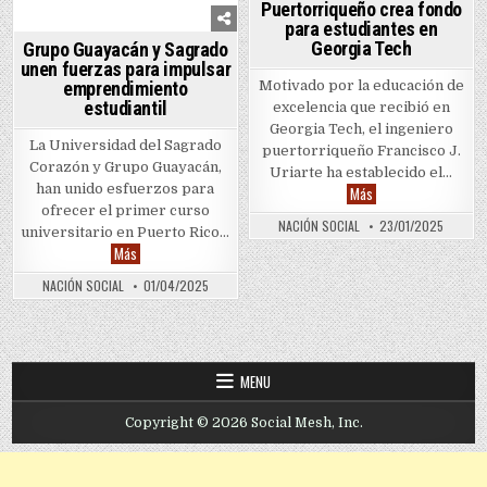
Puertorriqueño crea fondo
para estudiantes en
Georgia Tech
Grupo Guayacán y Sagrado
unen fuerzas para impulsar
emprendimiento
Motivado por la educación de
estudiantil
excelencia que recibió en
Georgia Tech, el ingeniero
La Universidad del Sagrado
puertorriqueño Francisco J.
Corazón y Grupo Guayacán,
Uriarte ha establecido el…
han unido esfuerzos para
Puertorriqueño crea 
Más
ofrecer el primer curso
NACIÓN SOCIAL
23/01/2025
universitario en Puerto Rico…
Grupo Guayacán y Sagrado unen fuerzas para impulsar emprendi
Más
NACIÓN SOCIAL
01/04/2025
MENU
Copyright © 2026 Social Mesh, Inc.