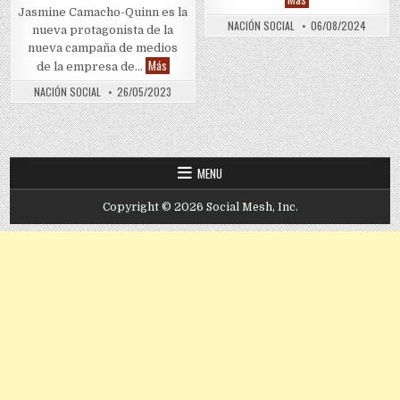
Jasmine Camacho-Quinn es la
NACIÓN SOCIAL
06/08/2024
nueva protagonista de la
nueva campaña de medios
Jasmine Camacho-Quinn protagoniza nueva campaña 
Más
de la empresa de…
NACIÓN SOCIAL
26/05/2023
MENU
Copyright © 2026 Social Mesh, Inc.