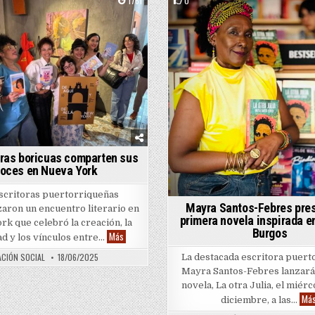
1761
0
Posted in
Posted in
oras boricuas comparten sus
oces en Nueva York
escritoras puertorriqueñas
Mayra Santos-Febres pre
aron un encuentro literario en
primera novela inspirada en
k que celebró la creación, la
Burgos
Seis autoras boricuas comparten sus voces en Nueva
Más
ad y los vínculos entre…
ACIÓN SOCIAL
18/06/2025
La destacada escritora puert
Mayra Santos-Febres lanzará
óvenes lectores
novela, La otra Julia, el miérc
Má
diciembre, a las…