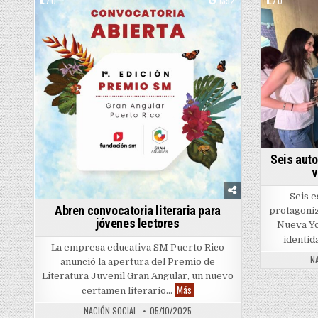
0
1392
0
Posted in
Seis aut
v
Seis 
Abren convocatoria literaria para
protagoniz
jóvenes lectores
Nueva Yor
identid
La empresa educativa SM Puerto Rico
N
anunció la apertura del Premio de
Literatura Juvenil Gran Angular, un nuevo
Abren convocatoria literaria para j
Más
certamen literario…
NACIÓN SOCIAL
05/10/2025