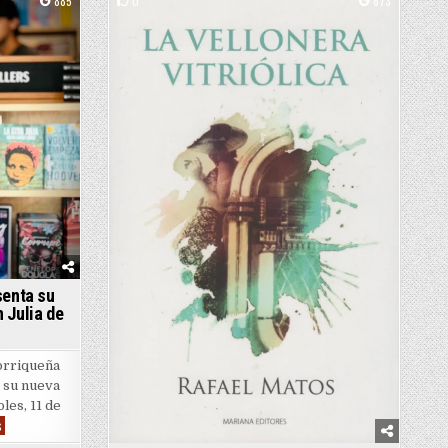
885
0
873
Posted in
senta su
 Julia de
 York
orriqueña
 su nueva
oles, 11 de
Mayra Santos-Febres presenta su primera novela inspirada en Julia de Burgos
s