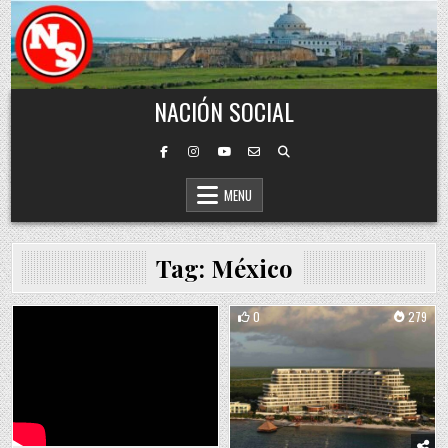
Skip to content
NACIÓN SOCIAL
MENU
Tag:
México
0
279
Posted in