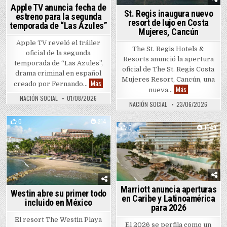
Apple TV anuncia fecha de
St. Regis inaugura nuevo
estreno para la segunda
resort de lujo en Costa
temporada de “Las Azules”
Mujeres, Cancún
Apple TV reveló el tráiler
The St. Regis Hotels &
oficial de la segunda
Resorts anunció la apertura
temporada de “Las Azules”,
oficial de The St. Regis Costa
drama criminal en español
Mujeres Resort, Cancún, una
Apple TV anuncia fecha de estreno para la segun
Más
creado por Fernando…
St. Regis inaug
Más
nueva…
NACIÓN SOCIAL
01/08/2026
NACIÓN SOCIAL
23/06/2026
0
314
0
1049
Posted in
Posted in
Marriott anuncia aperturas
Westin abre su primer todo
en Caribe y Latinoamérica
incluido en México
para 2026
El resort The Westin Playa
El 2026 se perfila como un