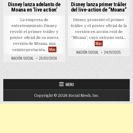
Disney lanza adelanto de
Disney lanza primer tráiler
Moana en ‘live action’
del live-action de “Moana”
La empresa de
Disney presentó el primer
entretenimiento Disney
tráiler y el póster oficial de la
reveló el primer tráiler y
versión en acción real de
póster oficial de su nueva
“Moana“, cuyo estreno está…
Disney lanza primer t
Más
versión de Moana, una
Disney lanza adelanto de Moana en ‘live action’
Más
reinterpretación…
NACIÓN SOCIAL
24/11/2025
NACIÓN SOCIAL
25/03/2026
MENU
Copyright © 2026 Social Mesh, Inc.