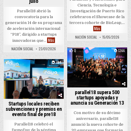
julio
Ciencia, Tecnología e
Parallel18 abrió la
Investigación de Puerto Rico
convocatoria para la
celebraron el Showcase de la
generación 14 de su programa
tercera cohorte de BioLeap,…
Startups de biocienc
Más
de aceleración internacional
“P18”, dirigido a startups
NACIÓN SOCIAL
15/05/2026
Nueva generación del programa P18 inicia en julio
Más
innovadoras que…
NACIÓN SOCIAL
23/01/2026
0
1266
Posted in
0
794
Posted in
parallel18 supera 500
startups apoyadas y
anuncia su Generación 13
Startups locales reciben
subvenciones y premios en
Con motivo de su décimo
evento final de pre18
aniversario, parallel18
Parallel18 celebró el
anunció la nueva cohorte de
DemoDay de la séptima
20 empresas que formarán