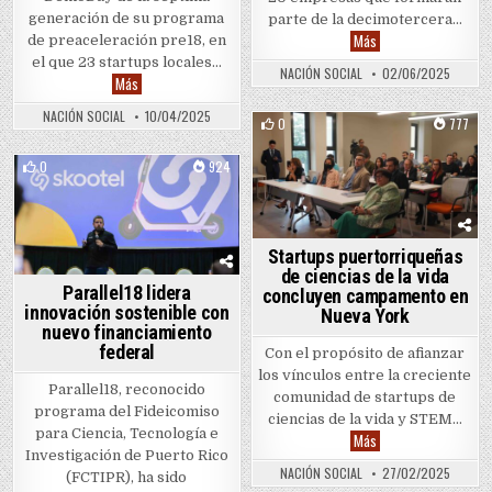
generación de su programa
parte de la decimotercera…
parallel18 supera 50
Más
de preaceleración pre18, en
el que 23 startups locales…
NACIÓN SOCIAL
02/06/2025
Startups locales reciben subvenciones y premios en evento final
Más
NACIÓN SOCIAL
10/04/2025
0
777
Posted in
0
924
Posted in
Startups puertorriqueñas
de ciencias de la vida
Parallel18 lidera
concluyen campamento en
innovación sostenible con
Nueva York
nuevo financiamiento
federal
Con el propósito de afianzar
los vínculos entre la creciente
Parallel18, reconocido
comunidad de startups de
programa del Fideicomiso
ciencias de la vida y STEM…
para Ciencia, Tecnología e
Startups puertorriqu
Más
Investigación de Puerto Rico
NACIÓN SOCIAL
27/02/2025
(FCTIPR), ha sido