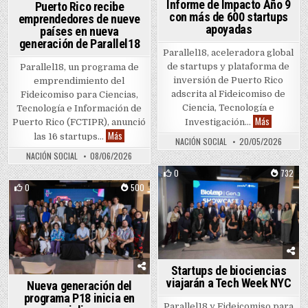
Informe de Impacto Año 9
Puerto Rico recibe
con más de 600 startups
emprendedores de nueve
apoyadas
países en nueva
generación de Parallel18
Parallel18, aceleradora global
de startups y plataforma de
Parallel18, un programa de
inversión de Puerto Rico
emprendimiento del
adscrita al Fideicomiso de
Fideicomiso para Ciencias,
Ciencia, Tecnología e
Tecnología e Información de
parallel18
Más
Investigación…
Puerto Rico (FCTIPR), anunció
Puerto Rico recibe emprendedores de nueve países en
Más
las 16 startups…
NACIÓN SOCIAL
20/05/2026
NACIÓN SOCIAL
08/06/2026
0
732
0
500
Posted in
Posted in
Startups de biociencias
viajarán a Tech Week NYC
Nueva generación del
programa P18 inicia en
Parallel18 y Fideicomiso para