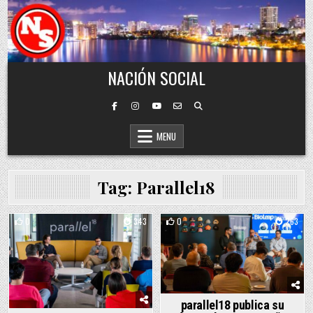
Skip to content
NACIÓN SOCIAL
MENU
Tag:
Parallel18
0
343
0
263
Posted in
Posted in
parallel18 publica su