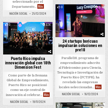
seleccionado por el
Parallel18 lidera innovación sostenible con nuevo fin
Más
0
977
Departamento…
Posted in
NACIÓN SOCIAL
25/12/2024
0
874
Posted in
24 startups boricuas
impulsarán soluciones en
pre18
Puerto Rico impulsa
Parallel18, programa de
innovación global con 18th
emprendimiento adscrito
Dimension Fest
al Fideicomiso para Ciencia,
Tecnología e Investigación de
Como parte de la Semana
Puerto Rico (FCTIPR), ha
Global de Emprendimiento,
revelado las empresas
Puerto Rico se posicionó
24 st
Más
locales seleccionadas…
como un eje central de
NACIÓN SOCIAL
16/12/2024
Puerto Rico impulsa innovación global con 18th 
Más
innovación al celebrar…
NACIÓN SOCIAL
19/11/2024
0
795