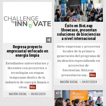
Posted in
0
825
Posted in
Éxito en BioLeap
Showcase, presentan
soluciones de biociencias
a nivel internacional
Regresa proyecto
Siete empresas y proyectos
empresarial enfocado en
locales de la primera
energía limpia
generación del programa de
incubación especializado en
Estudiantes universitarios y
proyectos de
docentes con proyectos o
biociencias, BioLeap,
tecnologías en etapas
Éxito en 
Más
presentaron sus…
tempranas dentro de la
NACIÓN SOCIAL
04/07/2024
industria de energía limpia o
Regresa proyecto empresarial enfocado en energía limpia
Más
clean…
0
791
NACIÓN SOCIAL
06/05/2024
Posted in