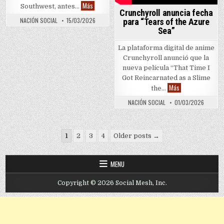
“Pizza Movie” anuncia lanzamiento en Hulu y Disney
Más
Southwest, antes…
Crunchyroll anuncia fecha
NACIÓN SOCIAL
15/03/2026
para “Tears of the Azure
Sea”
La plataforma digital de anime
Crunchyroll anunció que la
nueva película “That Time I
Got Reincarnated as a Slime
Crunchyroll anunc
Más
the…
NACIÓN SOCIAL
01/03/2026
Posts pagination
1
2
3
4
Older posts →
MENU
Copyright © 2026 Social Mesh, Inc.