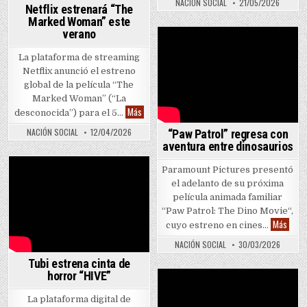
NACIÓN SOCIAL
21/05/2026
Netflix estrenará “The
Marked Woman” este
verano
La plataforma de streaming
Netflix anunció el estreno
global de la película “The
Marked Woman” (“La
Netflix estrenará “The Marked Woman” este ve
Más
desconocida”) para el 5…
NACIÓN SOCIAL
12/04/2026
“Paw Patrol” regresa con
aventura entre dinosaurios
Paramount Pictures presentó
el adelanto de su próxima
película animada familiar
“Paw Patrol: The Dino Movie“,
“Paw 
Más
cuyo estreno en cines…
NACIÓN SOCIAL
30/03/2026
Tubi estrena cinta de
horror “HIVE”
La plataforma digital de