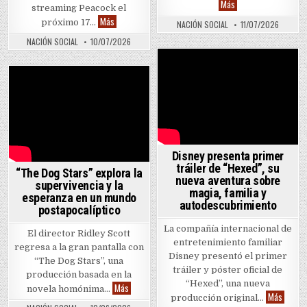
20th Century Studios
Más
streaming Peacock el
Peacock estrenará el fenómeno del cine de terror “Obs
Más
próximo 17…
NACIÓN SOCIAL
11/07/2026
NACIÓN SOCIAL
10/07/2026
Disney presenta primer
tráiler de “Hexed”, su
“The Dog Stars” explora la
nueva aventura sobre
supervivencia y la
magia, familia y
esperanza en un mundo
autodescubrimiento
postapocalíptico
La compañía internacional de
El director Ridley Scott
entretenimiento familiar
regresa a la gran pantalla con
Disney presentó el primer
“The Dog Stars”, una
tráiler y póster oficial de
producción basada en la
“Hexed”, una nueva
“The Dog Stars” explora la supervivencia y la espe
Más
novela homónima…
Disney 
Más
producción original…