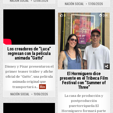
NACIÓN SOCIAL
12/06/2026
NACIÓN SOCIAL
17/06/2026
0
364
Posted in
Los creadores de “Luca”
regresan con la película
animada “Gatto”
Disney y Pixar presentaron el
primer teaser tráiler y afiche
El Hormiguero dice
oficial de “Gatto”, una película
presente en el Tribeca Film
animada original que
Festival con “Summer of
Los creadores de “Luca” regresan con la película ani
Más
Three”
transportará a…
NACIÓN SOCIAL
11/06/2026
La casa de producción y
postproducción
puertorriqueña El
Hormiguero formará parte