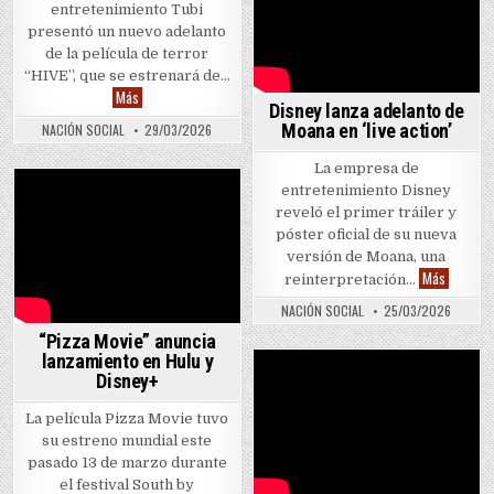
entretenimiento Tubi
presentó un nuevo adelanto
de la película de terror
“HIVE”, que se estrenará de…
Tubi estrena cinta de horror “HIVE”
Más
Disney lanza adelanto de
Moana en ‘live action’
NACIÓN SOCIAL
29/03/2026
La empresa de
entretenimiento Disney
reveló el primer tráiler y
póster oficial de su nueva
versión de Moana, una
Disney la
Más
reinterpretación…
NACIÓN SOCIAL
25/03/2026
“Pizza Movie” anuncia
lanzamiento en Hulu y
Disney+
La película Pizza Movie tuvo
su estreno mundial este
pasado 13 de marzo durante
el festival South by