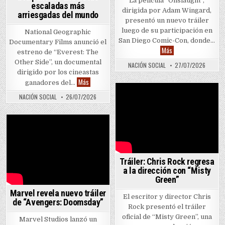
La película “Onslaught”,
escaladas más
dirigida por Adam Wingard,
arriesgadas del mundo
presentó un nuevo tráiler
luego de su participación en
National Geographic
San Diego Comic-Con, donde…
Documentary Films anunció el
Película “Onslaught”
Más
estreno de “Everest: The
Other Side”, un documental
NACIÓN SOCIAL
27/07/2026
dirigido por los cineastas
National Geographic lleva a la pantalla una de las e
Más
ganadores del…
NACIÓN SOCIAL
26/07/2026
Tráiler: Chris Rock regresa
a la dirección con “Misty
Green”
Marvel revela nuevo tráiler
El escritor y director Chris
de “Avengers: Doomsday”
Rock presentó el tráiler
oficial de “Misty Green”, una
Marvel Studios lanzó un