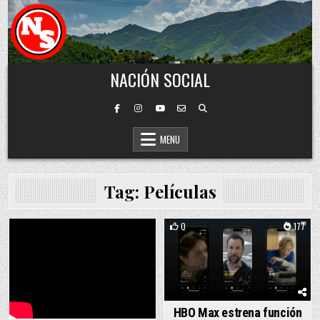
Skip to content
NACIÓN SOCIAL
MENU
Tag:
Películas
0
177
Posted in
HBO Max estrena función