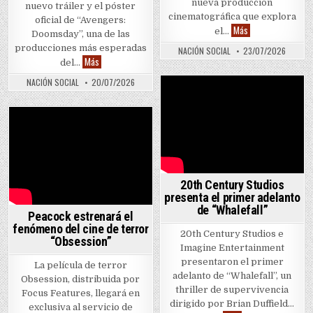
nueva producción
nuevo tráiler y el póster
cinematográfica que explora
oficial de “Avengers:
Tráiler: Chris Roc
Más
el…
Doomsday”, una de las
producciones más esperadas
NACIÓN SOCIAL
23/07/2026
Marvel revela nuevo tráiler de “Avengers: Doomsday”
Más
del…
NACIÓN SOCIAL
20/07/2026
20th Century Studios
presenta el primer adelanto
de “Whalefall”
Peacock estrenará el
fenómeno del cine de terror
20th Century Studios e
“Obsession”
Imagine Entertainment
presentaron el primer
La película de terror
adelanto de “Whalefall”, un
Obsession, distribuida por
thriller de supervivencia
Focus Features, llegará en
dirigido por Brian Duffield…
exclusiva al servicio de