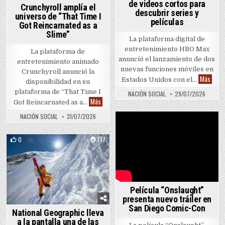
de videos cortos para
Crunchyroll amplía el
descubrir series y
universo de “That Time I
películas
Got Reincarnated as a
Slime”
La plataforma digital de
entretenimiento HBO Max
La plataforma de
anunció el lanzamiento de dos
entretenimiento animado
nuevas funciones móviles en
Crunchyroll anunció la
HBO M
Más
Estados Unidos con el…
disponibilidad en su
plataforma de “That Time I
NACIÓN SOCIAL
29/07/2026
Crunchyroll amplía el universo de “That Time I G
Más
Got Reincarnated as a…
NACIÓN SOCIAL
31/07/2026
0
177
Posted in
Película “Onslaught”
presenta nuevo tráiler en
San Diego Comic-Con
National Geographic lleva
a la pantalla una de las