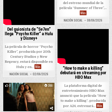
del estreno mundial de la
película “Summer of Three”,…
El Hormiguero dice p
Más
NACIÓN SOCIAL
08/06/2026
Del guionista de “Se7en”
llega “Psycho Killer” a Hulu
y Disney+
La película de horror “Psycho
Killer”, producida por 20th
Century Studios y New
Regency, estará disponible en
Del guionista de “Se7en” llega “Psycho Killer” a Hulu y D
Más
Hulu y en…
“How to make a killing”
debutará en streaming por
NACIÓN SOCIAL
02/06/2026
HBO Max
0
386
La plataforma digital de
entretenimiento HBO Max
Posted in
anunció que la película “How
to make a killing“, producida
“How to
Más
por A24, estrenará…