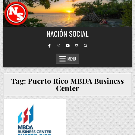
Skip to content
NACIÓN SOCIAL
MENU
Tag:
Puerto Rico MBDA Business
Center
0
888
Posted in