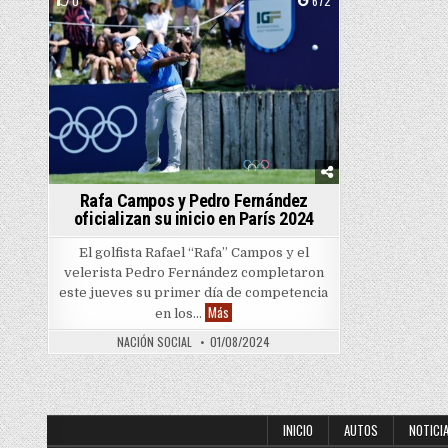
0
672
Posted in
Rafa Campos y Pedro Fernández
oficializan su inicio en París 2024
El golfista Rafael “Rafa” Campos y el
velerista Pedro Fernández completaron
este jueves su primer día de competencia
Rafa Campos y Pedro Fernández oficializan 
Más
en los…
NACIÓN SOCIAL
01/08/2024
INICIO
AUTOS
NOTICI