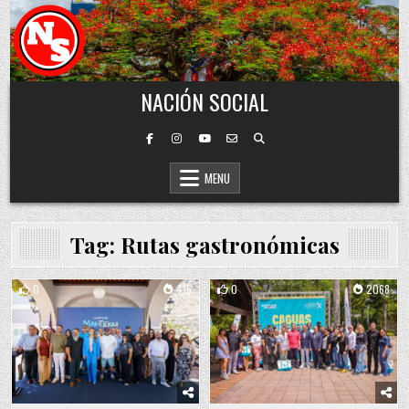
Skip to content
NACIÓN SOCIAL
MENU
Tag:
Rutas gastronómicas
0
415
0
2068
Posted in
Posted in