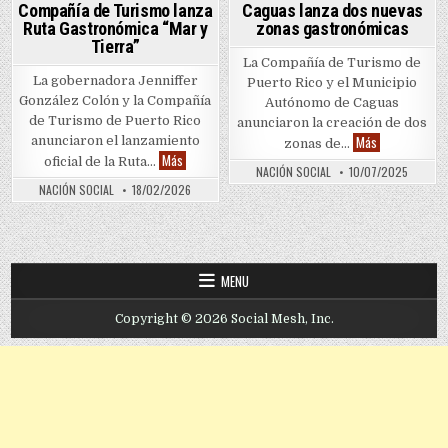
Compañía de Turismo lanza
Caguas lanza dos nuevas
Ruta Gastronómica “Mar y
zonas gastronómicas
Tierra”
La Compañía de Turismo de
La gobernadora Jenniffer
Puerto Rico y el Municipio
González Colón y la Compañía
Autónomo de Caguas
de Turismo de Puerto Rico
anunciaron la creación de dos
Caguas lanza
Más
anunciaron el lanzamiento
zonas de…
Compañía de Turismo lanza Ruta Gastronómica “Mar 
Más
oficial de la Ruta…
NACIÓN SOCIAL
10/07/2025
NACIÓN SOCIAL
18/02/2026
MENU
Copyright © 2026 Social Mesh, Inc.