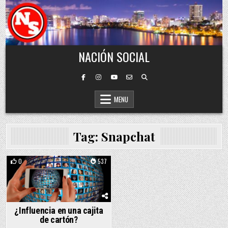
Skip to content
NACIÓN SOCIAL
MENU
Tag:
Snapchat
0
537
Posted in
¿Influencia en una cajita
de cartón?