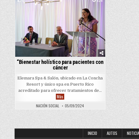
0
826
Posted in
“Bienestar holístico para pacientes con
cáncer
Elemara Spa & Salón, ubicado en La Concha
Resort y único spa en Puerto Rico
acreditado para ofrecer tratamientos de…
“Bienestar holístico para pacientes con cáncer
Más
NACIÓN SOCIAL
05/09/2024
INICIO
AUTOS
NOTICI