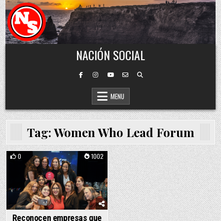
Skip to content
NACIÓN SOCIAL
MENU
Tag:
Women Who Lead Forum
0
1002
Posted in
Reconocen empresas que