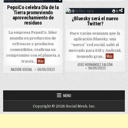
PepsiCo celebra Día de la
0
800
Tierra promoviendo
aprovechamiento de
¿Bluesky será el nuevo
Posted in
residuos
Twitter?
La empresa PepsiCo, líder
Hace varias semanas que la
mundia en producción de
aplicación Bluesky, una
refrescos y productos
“nueva” red social, salió al
comestibles, reafirma su
mercado para iOS y Android,
¿Bluesky s
compromiso con el planeta, a
Más
teniendo gran…
PepsiCo celebra Día de la Tierra promoviendo aprovecham
Más
través…
JOSÉ HERNÁNDEZ FALCÓN
06/05/2023
NACIÓN SOCIAL
06/05/2023
MENU
Copyright © 2026 Social Mesh, Inc.