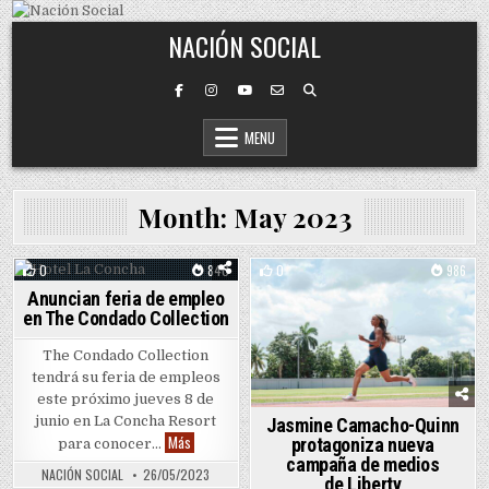
Skip to content
NACIÓN SOCIAL
MENU
Month:
May 2023
0
840
0
986
Anuncian feria de empleo
Posted in
Posted in
en The Condado Collection
The Condado Collection
tendrá su feria de empleos
este próximo jueves 8 de
junio en La Concha Resort
Jasmine Camacho-Quinn
Anuncian feria de empleo en The Condado Collection
Más
protagoniza nueva
para conocer…
campaña de medios
NACIÓN SOCIAL
26/05/2023
de Liberty