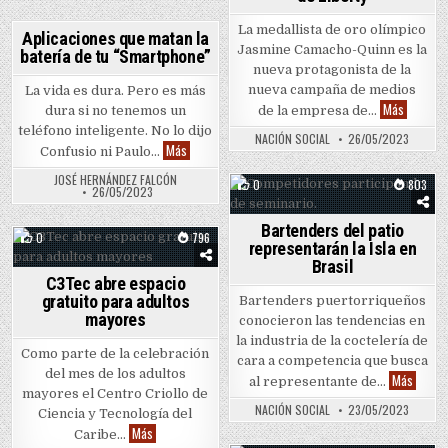
La medallista de oro olímpico
0
1574
Aplicaciones que matan la
Jasmine Camacho-Quinn es la
batería de tu “Smartphone”
Posted in
nueva protagonista de la
nueva campaña de medios
La vida es dura. Pero es más
Jasmine 
Más
dura si no tenemos un
de la empresa de…
teléfono inteligente. No lo dijo
NACIÓN SOCIAL
26/05/2023
Aplicaciones que matan la batería de tu “Smartphon
Más
Confusio ni Paulo…
JOSÉ HERNÁNDEZ FALCÓN
0
803
26/05/2023
Posted in
Bartenders del patio
0
796
representarán la Isla en
Posted in
Brasil
C3Tec abre espacio
gratuito para adultos
Bartenders puertorriqueños
mayores
conocieron las tendencias en
la industria de la coctelería de
Como parte de la celebración
cara a competencia que busca
del mes de los adultos
Bartend
Más
al representante de…
mayores el Centro Criollo de
NACIÓN SOCIAL
23/05/2023
Ciencia y Tecnología del
C3Tec abre espacio gratuito para adultos mayores
Más
Caribe…