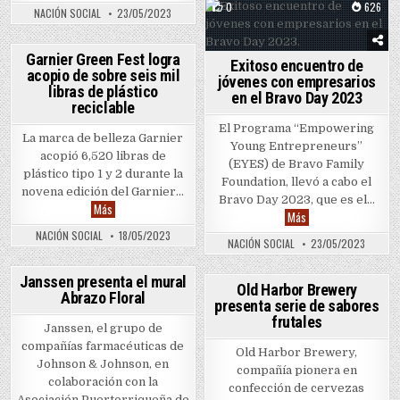
0
626
NACIÓN SOCIAL
23/05/2023
Posted in
0
757
Garnier Green Fest logra
Exitoso encuentro de
acopio de sobre seis mil
Posted in
jóvenes con empresarios
libras de plástico
en el Bravo Day 2023
reciclable
El Programa “Empowering
La marca de belleza Garnier
Young Entrepreneurs”
acopió 6,520 libras de
(EYES) de Bravo Family
plástico tipo 1 y 2 durante la
Foundation, llevó a cabo el
novena edición del Garnier…
Bravo Day 2023, que es el…
Garnier Green Fest logra acopio de sobre seis mil libras de plást
Más
Exitoso encuentro de
Más
NACIÓN SOCIAL
18/05/2023
NACIÓN SOCIAL
23/05/2023
0
546
Janssen presenta el mural
0
881
Old Harbor Brewery
Abrazo Floral
Posted in
presenta serie de sabores
Posted in
frutales
Janssen, el grupo de
compañías farmacéuticas de
Old Harbor Brewery,
Johnson & Johnson, en
compañía pionera en
colaboración con la
confección de cervezas
Asociación Puertorriqueña de