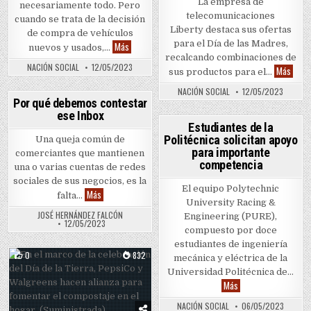
La empresa de
necesariamente todo. Pero
telecomunicaciones
cuando se trata de la decisión
Liberty destaca sus ofertas
de compra de vehículos
para el Día de las Madres,
Toyota y Lexus dominan como marcas más confiable
Más
nuevos y usados,…
recalcando combinaciones de
NACIÓN SOCIAL
12/05/2023
Liber
Más
sus productos para el…
NACIÓN SOCIAL
12/05/2023
0
629
Por qué debemos contestar
ese Inbox
Posted in
0
696
Estudiantes de la
Politécnica solicitan apoyo
Una queja común de
Posted in
para importante
comerciantes que mantienen
competencia
una o varias cuentas de redes
sociales de sus negocios, es la
El equipo Polytechnic
Por qué debemos contestar ese Inbox
Más
falta…
University Racing &
JOSÉ HERNÁNDEZ FALCÓN
Engineering (PURE),
12/05/2023
compuesto por doce
estudiantes de ingeniería
0
832
mecánica y eléctrica de la
Posted in
Universidad Politécnica de…
Estudiantes de la Po
Más
NACIÓN SOCIAL
06/05/2023