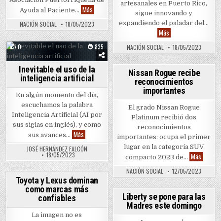
artesanales en Puerto Rico,
Janssen presenta el mural Abrazo Floral
Más
Ayuda al Paciente…
sigue innovando y
expandiendo el paladar del…
NACIÓN SOCIAL
18/05/2023
Old Harbor Brewery p
Más
0
835
NACIÓN SOCIAL
18/05/2023
Posted in
Inevitable el uso de la
0
559
Nissan Rogue recibe
inteligencia artificial
reconocimientos
Posted in
importantes
En algún momento del día,
escuchamos la palabra
El grado Nissan Rogue
Inteligencia Artificial (AI por
Platinum recibió dos
sus siglas en inglés), y como
reconocimientos
Inevitable el uso de la inteligencia artificial
Más
sus avances…
importantes: ocupa el primer
lugar en la categoría SUV
JOSÉ HERNÁNDEZ FALCÓN
18/05/2023
Nissan 
Más
compacto 2023 de…
NACIÓN SOCIAL
12/05/2023
0
1092
Toyota y Lexus dominan
como marcas más
Posted in
0
855
Liberty se pone para las
confiables
Madres este domingo
Posted in
La imagen no es