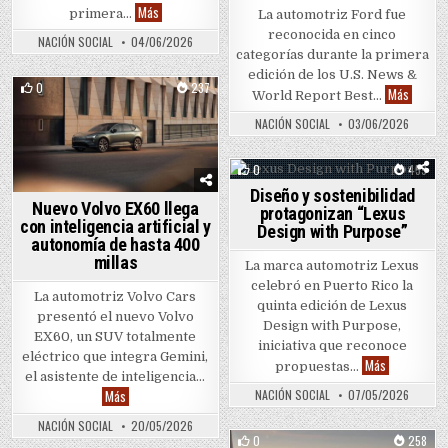
Nissan Puerto Rico lanza “Mi Nissan, Mi Isla” con descue
Más
primera…
La automotriz Ford fue
reconocida en cinco
NACIÓN SOCIAL
04/06/2026
categorías durante la primera
edición de los U.S. News &
0
237
Bronco,
Más
World Report Best…
Posted in
NACIÓN SOCIAL
03/06/2026
0
459
Diseño y sostenibilidad
Posted in
Nuevo Volvo EX60 llega
protagonizan “Lexus
con inteligencia artificial y
Design with Purpose”
autonomía de hasta 400
millas
La marca automotriz Lexus
celebró en Puerto Rico la
La automotriz Volvo Cars
quinta edición de Lexus
presentó el nuevo Volvo
Design with Purpose,
EX60, un SUV totalmente
iniciativa que reconoce
eléctrico que integra Gemini,
Diseño y sos
Más
propuestas…
el asistente de inteligencia…
Nuevo Volvo EX60 llega con inteligencia artificial y autonomía de
Más
NACIÓN SOCIAL
07/05/2026
NACIÓN SOCIAL
20/05/2026
0
258