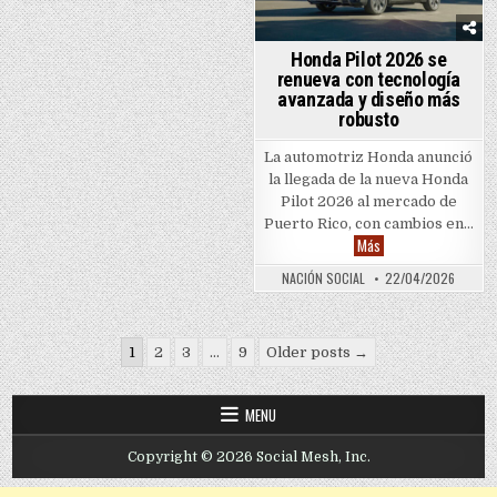
Honda Pilot 2026 se
renueva con tecnología
avanzada y diseño más
robusto
La automotriz Honda anunció
la llegada de la nueva Honda
Pilot 2026 al mercado de
Puerto Rico, con cambios en…
Honda Pilot 2026 se
Más
NACIÓN SOCIAL
22/04/2026
Posts pagination
1
2
3
…
9
Older posts →
MENU
Copyright © 2026 Social Mesh, Inc.