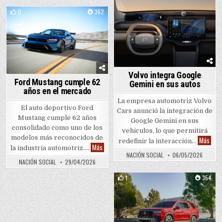
Posted in
0
362
Posted in
Volvo integra Google
Ford Mustang cumple 62
Gemini en sus autos
años en el mercado
La empresa automotriz Volvo
El auto deportivo Ford
Cars anunció la integración de
Mustang cumple 62 años
Google Gemini en sus
consolidado como uno de los
vehículos, lo que permitirá
modelos más reconocidos de
Volvo
Más
redefinir la interacción…
Ford Mustang cumple 62 años en el mercado
Más
la industria automotriz….
NACIÓN SOCIAL
06/05/2026
NACIÓN SOCIAL
29/04/2026
1
354
Posted in