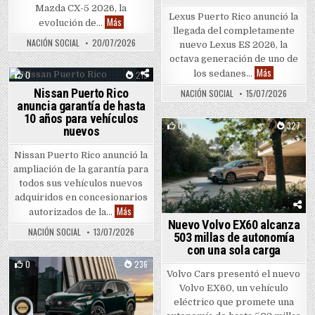
Mazda CX-5 2026, la
Lexus Puerto Rico anunció la
La Mazda CX-5 2026 llega con mayor espacio interior 
Más
evolución de…
llegada del completamente
NACIÓN SOCIAL
20/07/2026
nuevo Lexus ES 2026, la
octava generación de uno de
Lexus prese
Más
los sedanes…
0
219
Nissan Puerto Rico
Posted in
NACIÓN SOCIAL
15/07/2026
anuncia garantía de hasta
10 años para vehículos
0
327
nuevos
Posted in
Nissan Puerto Rico anunció la
ampliación de la garantía para
todos sus vehículos nuevos
adquiridos en concesionarios
Nissan Puerto Rico anuncia garantía de hasta 10 añ
Más
autorizados de la…
Nuevo Volvo EX60 alcanza
NACIÓN SOCIAL
13/07/2026
503 millas de autonomía
con una sola carga
0
236
Volvo Cars presentó el nuevo
Posted in
Volvo EX60, un vehículo
eléctrico que promete una