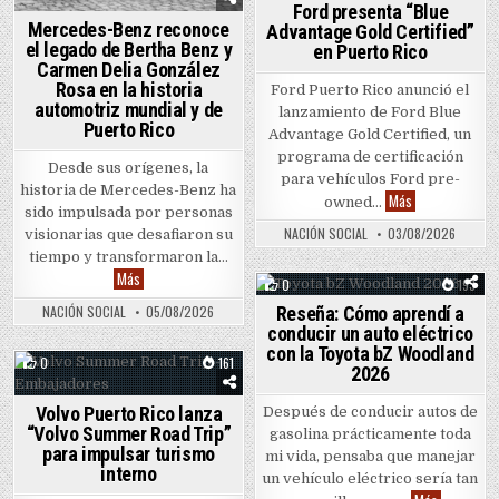
Ford presenta “Blue
Mercedes-Benz reconoce
Advantage Gold Certified”
el legado de Bertha Benz y
en Puerto Rico
Carmen Delia González
Rosa en la historia
Ford Puerto Rico anunció el
automotriz mundial y de
lanzamiento de Ford Blue
Puerto Rico
Advantage Gold Certified, un
programa de certificación
Desde sus orígenes, la
para vehículos Ford pre-
historia de Mercedes-Benz ha
Ford presenta “
Más
owned…
sido impulsada por personas
NACIÓN SOCIAL
03/08/2026
visionarias que desafiaron su
tiempo y transformaron la…
Mercedes-Benz reconoce el legado de Bertha Benz y Carmen Deli
Más
0
193
Reseña: Cómo aprendí a
NACIÓN SOCIAL
05/08/2026
Posted in
conducir un auto eléctrico
con la Toyota bZ Woodland
0
161
2026
Posted in
Volvo Puerto Rico lanza
Después de conducir autos de
“Volvo Summer Road Trip”
gasolina prácticamente toda
para impulsar turismo
mi vida, pensaba que manejar
interno
un vehículo eléctrico sería tan