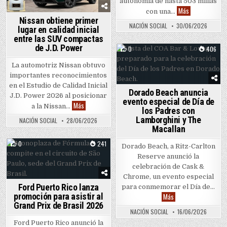
autonomía de hasta 503 millas
Nuevo Volvo EX
Más
con una…
Nissan obtiene primer
NACIÓN SOCIAL
30/06/2026
lugar en calidad inicial
entre las SUV compactas
de J.D. Power
0
406
Posted in
La automotriz Nissan obtuvo
importantes reconocimientos
en el Estudio de Calidad Inicial
Dorado Beach anuncia
J.D. Power 2026 al posicionar
evento especial de Día de
Nissan obtiene primer lugar en calidad inicial entre la
Más
a la Nissan…
los Padres con
Lamborghini y The
NACIÓN SOCIAL
28/06/2026
Macallan
0
241
Dorado Beach, a Ritz-Carlton
Posted in
Reserve anunció la
celebración de Cask &
Chrome, un evento especial
Ford Puerto Rico lanza
para conmemorar el Día de…
promoción para asistir al
Dorado Beach anuncia
Más
Grand Prix de Brasil 2026
NACIÓN SOCIAL
16/06/2026
Ford Puerto Rico anunció la