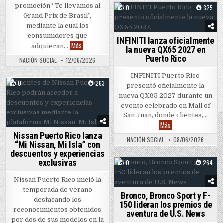
promoción “Te llevamos al
0
325
Grand Prix de Brasil”,
Posted in
mediante la cual los
consumidores que
INFINITI lanza oficialmente
Ford Puerto Rico lanza promoción para asistir al Grand 
Más
adquieran…
la nueva QX65 2027 en
Puerto Rico
NACIÓN SOCIAL
12/06/2026
INFINITI Puerto Rico
0
263
presentó oficialmente la
Posted in
nueva QX65 2027 durante un
evento celebrado en Mall of
San Juan, donde clientes,…
INFINITI lanza ofici
Más
Nissan Puerto Rico lanza
NACIÓN SOCIAL
08/06/2026
“Mi Nissan, Mi Isla” con
descuentos y experiencias
exclusivas
0
264
Posted in
Nissan Puerto Rico inició la
temporada de verano
Bronco, Bronco Sport y F-
destacando los
150 lideran los premios de
reconocimientos obtenidos
aventura de U.S. News
por dos de sus modelos en la