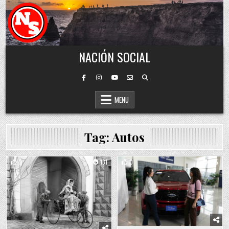
Skip to content
NACIÓN SOCIAL
MENU
Tag:
Autos
0
131
0
145
Posted in
Posted in