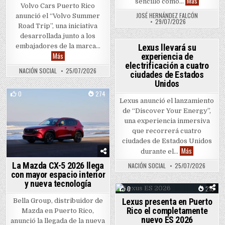
Reseña: Có
Más
sencillo como…
Volvo Cars Puerto Rico
JOSÉ HERNÁNDEZ FALCÓN
anunció el “Volvo Summer
29/07/2026
Road Trip”, una iniciativa
desarrollada junto a los
0
133
Lexus llevará su
embajadores de la marca…
Volvo Puerto Rico lanza “Volvo Summer Road Trip” para impulsa
Más
experiencia de
Posted in
electrificación a cuatro
NACIÓN SOCIAL
25/07/2026
ciudades de Estados
Unidos
0
274
Lexus anunció el lanzamiento
Posted in
de “Discover Your Energy”,
una experiencia inmersiva
que recorrerá cuatro
ciudades de Estados Unidos
Lexus llevará
Más
durante el…
La Mazda CX-5 2026 llega
NACIÓN SOCIAL
25/07/2026
con mayor espacio interior
y nueva tecnología
0
210
Lexus presenta en Puerto
Bella Group, distribuidor de
Posted in
Rico el completamente
Mazda en Puerto Rico,
nuevo ES 2026
anunció la llegada de la nueva