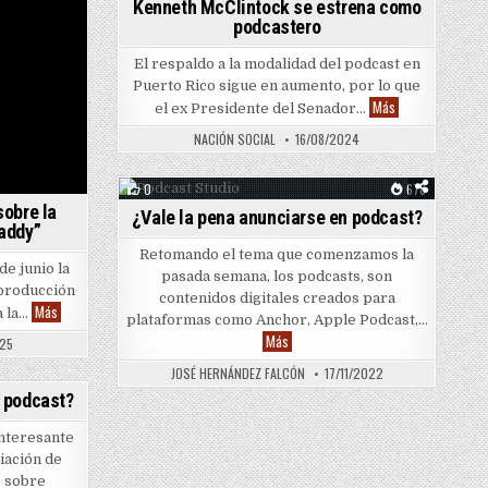
0
961
Kenneth McClintock se estrena como
podcastero
Posted in
El respaldo a la modalidad del podcast en
Puerto Rico sigue en aumento, por lo que
Kenneth McClint
Más
el ex Presidente del Senador…
NACIÓN SOCIAL
16/08/2024
0
678
sobre la
¿Vale la pena anunciarse en podcast?
Posted in
Daddy”
Retomando el tema que comenzamos la
e junio la
pasada semana, los podcasts, son
 producción
contenidos digitales creados para
Hulu presenta docuserie sobre la creadora de “Call Her Daddy”
Más
a la…
plataformas como Anchor, Apple Podcast,…
¿Vale la pena anunciarse en po
Más
025
JOSÉ HERNÁNDEZ FALCÓN
17/11/2022
1028
n podcast?
interesante
iación de
o sobre