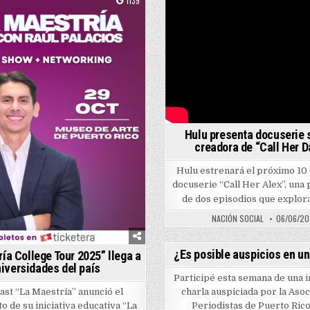
1139
Posted in
avés del podcast “Ahí te lo cuento”
Hulu presenta docuserie 
creadora de “Call Her 
Hulu estrenará el próximo 10 d
docuserie “Call Her Alex”, una
de dos episodios que explor
NACIÓN SOCIAL
06/06/2
0
¿Es posible auspicios en u
ía College Tour 2025” llega a
iversidades del país
Posted in
Participé esta semana de una 
ast “La Maestría” anunció el
charla auspiciada por la Asoc
o de su iniciativa educativa “La
Periodistas de Puerto Ric