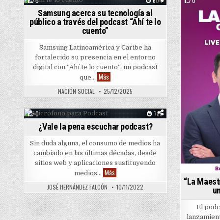
0
604
0
Samsung acerca su tecnología al
Posted in
público a través del podcast “Ahí te lo
cuento”
Samsung Latinoamérica y Caribe ha
fortalecido su presencia en el entorno
digital con “Ahí te lo cuento“, un podcast
Samsung acerca su tecnología al público a tr
Más
que…
NACIÓN SOCIAL
25/12/2025
0
788
¿Vale la pena escuchar podcast?
Posted in
Sin duda alguna, el consumo de medios ha
cambiado en las últimas décadas, desde
sitios web y aplicaciones sustituyendo
¿Vale la pena escuchar podcast?
Más
medios…
“La Maestr
JOSÉ HERNÁNDEZ FALCÓN
10/11/2022
un
El podc
lanzamient