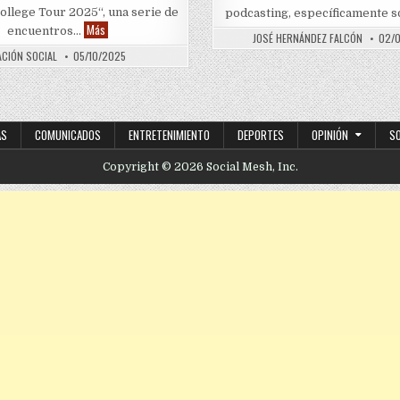
ollege Tour 2025“, una serie de
podcasting, específicamente 
“La Maestría College Tour 2025” llega a universidades del país
Más
encuentros…
JOSÉ HERNÁNDEZ FALCÓN
02/0
ACIÓN SOCIAL
05/10/2025
AS
COMUNICADOS
ENTRETENIMIENTO
DEPORTES
OPINIÓN
S
Copyright © 2026 Social Mesh, Inc.