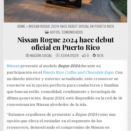
HOME
»
NISSAN ROGUE 2024 HACE DEBUT OFICIAL EN PUERTO RICO
POSTED IN
AUTOS
,
COMUNICADOS
Nissan Rogue 2024 hace debut
oficial en Puerto Rico
NACIÓN SOCIAL
23/04/2024
0
1076
Nissan
presentó al modelo
Rogue 2024
,durante su
participación en el
Puerto Rico Coffee and Chocolate Expo
. Con
un diseño interior y exterior actualizado, este crossover se
convierte en la opción perfecta para conductores y familias
que buscan estilo, comodidad, rendimiento y tecnología de
última generación.
Rogue 2024
, está disponible en la red de 16
concesionarios Nissan alrededor de la isla.
“Estamos orgullosos de presentar a
Rogue 2024
como una
opción que eleva el estándar en el segmento de los
crossovers, demostrando el compromiso de Nissan en