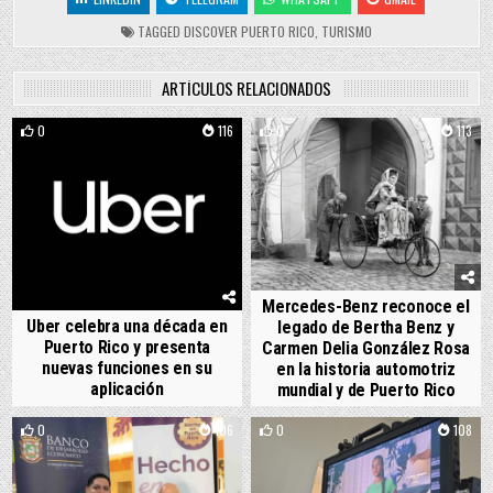
TAGGED
DISCOVER PUERTO RICO
,
TURISMO
ARTÍCULOS RELACIONADOS
0
116
0
113
Mercedes-Benz reconoce el
Uber celebra una década en
legado de Bertha Benz y
Puerto Rico y presenta
Carmen Delia González Rosa
nuevas funciones en su
en la historia automotriz
aplicación
mundial y de Puerto Rico
0
106
0
108