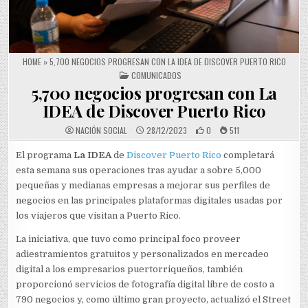
HOME
»
5,700 NEGOCIOS PROGRESAN CON LA IDEA DE DISCOVER PUERTO RICO
POSTED IN
COMUNICADOS
5,700 negocios progresan con La
IDEA de Discover Puerto Rico
NACIÓN SOCIAL
28/12/2023
0
511
El programa
La IDEA
de
Discover Puerto Rico
completará
esta semana sus operaciones tras ayudar a sobre 5,000
pequeñas y medianas empresas a mejorar sus perfiles de
negocios en las principales plataformas digitales usadas por
los viajeros que visitan a Puerto Rico.
La iniciativa, que tuvo como principal foco proveer
adiestramientos gratuitos y personalizados en mercadeo
digital a los empresarios puertorriqueños, también
proporcionó servicios de fotografía digital libre de costo a
790 negocios y, como último gran proyecto, actualizó el Street