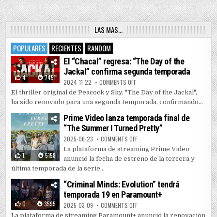
LAS MAS…
POPULARES
RECIENTES
RANDOM
El “Chacal” regresa: “The Day of the
Jackal” confirma segunda temporada
4
7451
ON EL “CHACAL” REGRESA: “THE 
2024-11-22
COMMENTS OFF
El thriller original de Peacock y Sky, "The Day of the Jackal",
ha sido renovado para una segunda temporada, confirmando...
Prime Video lanza temporada final de
“The Summer I Turned Pretty”
ON PRIME VIDEO LANZA TEMPORAD
2025-06-23
COMMENTS OFF
La plataforma de streaming Prime Video
1
5158
anunció la fecha de estreno de la tercera y
última temporada de la serie...
“Criminal Minds: Evolution” tendrá
temporada 19 en Paramount+
0
3595
ON “CRIMINAL MINDS: EVOLUTIO
2025-03-09
COMMENTS OFF
La plataforma de streaming Paramount+ anunció la renovación