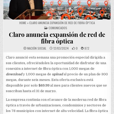
HOME
»
CLARO ANUNCIA EXPANSIÓN DE RED DE FIBRA ÓPTICA
POSTED IN
COMUNICADOS
Claro anuncia expansión de red de
fibra óptica
NACIÓN SOCIAL
12/03/2024
0
872
Claro anunció esta semana una promoción especial dirigida a
sus clientes, ofreciéndoles la oportunidad de disfrutar de una
conexión a internet de fibra óptica con 1,000 megas de
download
y 1,000 megas de
upload
al precio de un plan de 300
megas, durante seis meses. Esta oferta exclusiva está
disponible por solo
$69.99
al mes para clientes nuevos que se
suscriban hasta el 31 de marzo.
La empresa continúa con el avance de la moderna red de fibra
óptica a través de urbanizaciones, condominios y sectores de
los 78 municipios con internet de alta velocidad. La fibra óptica