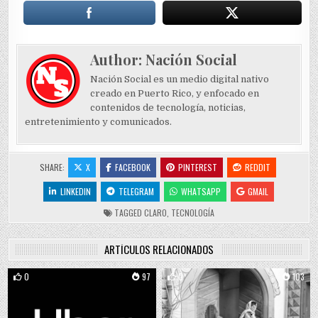
Author:
Nación Social
Nación Social es un medio digital nativo
creado en Puerto Rico, y enfocado en
contenidos de tecnología, noticias,
entretenimiento y comunicados.
SHARE:
X
FACEBOOK
PINTEREST
REDDIT
LINKEDIN
TELEGRAM
WHATSAPP
GMAIL
TAGGED
CLARO
,
TECNOLOGÍA
ARTÍCULOS RELACIONADOS
0
97
0
103