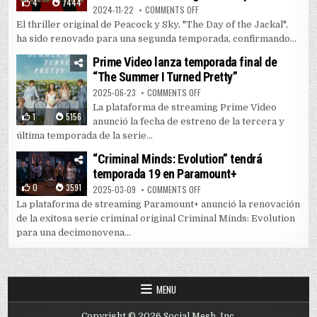
4
7444
ON EL “CHACAL” REGRESA: “THE 
2024-11-22
COMMENTS OFF
El thriller original de Peacock y Sky, "The Day of the Jackal",
ha sido renovado para una segunda temporada, confirmando...
Prime Video lanza temporada final de
“The Summer I Turned Pretty”
ON PRIME VIDEO LANZA TEMPORAD
2025-06-23
COMMENTS OFF
La plataforma de streaming Prime Video
1
5156
anunció la fecha de estreno de la tercera y
última temporada de la serie...
“Criminal Minds: Evolution” tendrá
temporada 19 en Paramount+
0
3591
ON “CRIMINAL MINDS: EVOLUTIO
2025-03-09
COMMENTS OFF
La plataforma de streaming Paramount+ anunció la renovación
de la exitosa serie criminal original Criminal Minds: Evolution
para una decimonovena...
MENU
Copyright © 2026 Social Mesh, Inc.