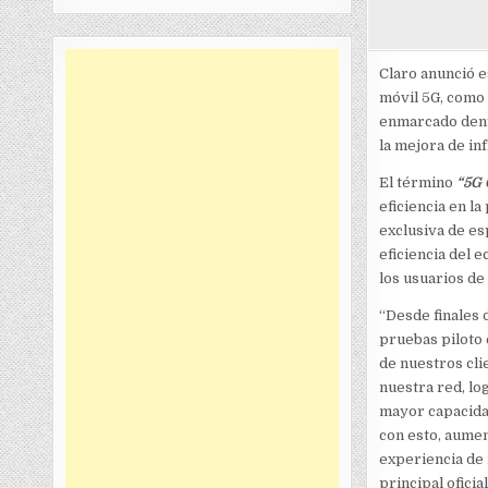
Claro anunció 
móvil 5G, como 
enmarcado dentr
la mejora de in
El término
“5G 
eficiencia en la
exclusiva de es
eficiencia del 
los usuarios de
“Desde finales
pruebas piloto 
de nuestros cli
nuestra red, lo
mayor capacidad
con esto, aumen
experiencia de 
principal oficia