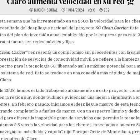
Claro aumenta velocidad en su red 5g
NACIÓN SOCIAL
11/04/2024
0
752
esta semana que ha incrementado en un
250%
la velocidad para los clie
resultado del despliegue nacional del proyecto
5G Clean Carrier
. Este
o del plan de inversión anual establecido por la empresa para este 2
fraestructura en redes móviles y fijas.
Clean Carrier”
representa un compromiso sin precedentes con la calid
 prestación de servicios de conectividad móvil. Se refiere a la limpieza
pectro para la tecnología 5G, liberando así su máximo potencial para m
ecosistema de red. Esto se traduce en una conexión más rápida y de mej
 Claro.
 de 2023, hemos estado trabajando arduamente en este proyecto, com
en la región sur, donde pudimos evidenciar una mejora significativa en
entes. En febrero pasado, iniciamos el despliegue masivo de esta tecn
grando completarlo a finales de marzo. Con un espectro limpio y dedi
 para ofrecer la inagotable gama de servicios que permite la tecnolog
tamos 2.5 veces la velocidad para los clientes conectados a nuestro 5
navegación más fluida y rápida”, dijo Enrique Ortiz de Montellano, pre
l ejecutivo de Claro.