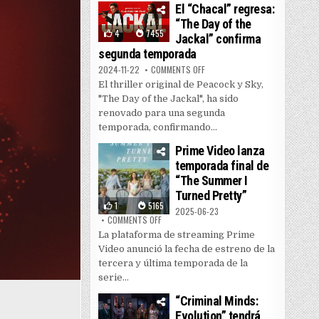
El “Chacal” regresa:
“The Day of the
4
7455
Jackal” confirma
segunda temporada
ON EL “CHACAL” REGRESA: “THE
2024-11-22
COMMENTS OFF
El thriller original de Peacock y Sky,
"The Day of the Jackal", ha sido
renovado para una segunda
temporada, confirmando...
Prime Video lanza
temporada final de
“The Summer I
Turned Pretty”
1
5165
2025-06-23
ON PRIME VIDEO LANZA TEMPORADA FINAL DE
COMMENTS OFF
La plataforma de streaming Prime
Video anunció la fecha de estreno de la
tercera y última temporada de la
serie...
“Criminal Minds:
Evolution” tendrá