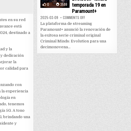
0
3599
temporada 19 en
Paramount+
ON “CRIMINAL MINDS: EVOLUTI
2025-03-09
COMMENTS OFF
ntes en su red
La plataforma de streaming
 avance está
Paramount+ anunció la renovación de
024, destinado a
la exitosa serie criminal original
Criminal Minds: Evolution para una
decimonovena...
ad y la
 y dedicación
ejorar la
or calidad para
enzando con
 la experiencia
ología en
cado, tenemos
ía 5G. A tono
G, brindando una
sidente y