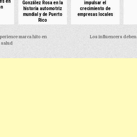
es en
González Rosa en la
impulsar el
ón
historia automotriz
crecimiento de
mundial y de Puerto
empresas locales
Rico
igation
erience marca hito en
Los influencers deben 
 salud