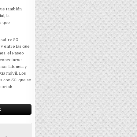
 que también
l, la
s que
 sobre 50
 y entre las que
nes, el Paseo
 conectarse
nor latencia y
ía móvil. Los
s con 5G, que se
portal:
X