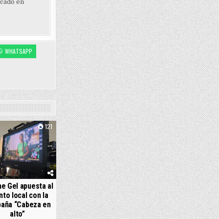
ocado en
WHATSAPP
121
e Gel apuesta al
nto local con la
aña “Cabeza en
alto”