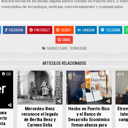
Nación Social es un medio digital nativo creado en Puerto Rico, y enf
contenidos de tecnología, noticias, entretenimiento y comunicados.
FACEBOOK
PINTEREST
REDDIT
LINKEDIN
TELEGRAM
GMAIL
TAGGED
CLARO
,
TECNOLOGÍA
ARTÍCULOS RELACIONADOS
128
0
124
0
116
0
Mercedes-Benz
Hecho en Puerto Rico
Xtrem
 una
reconoce el legado
y el Banco de
tale
erto
de Bertha Benz y
Desarrollo Económico
camp
nta
Carmen Delia
firman alianza para