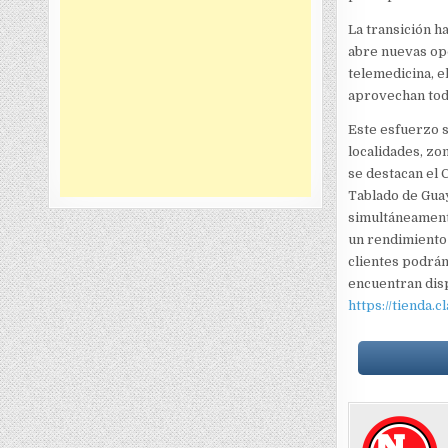
La transición ha
abre nuevas opo
telemedicina, e
aprovechan todo
Este esfuerzo s
localidades, zo
se destacan el C
Tablado de Guay
simultáneamente
un rendimiento 
clientes podrán
encuentran dispo
https://tienda.