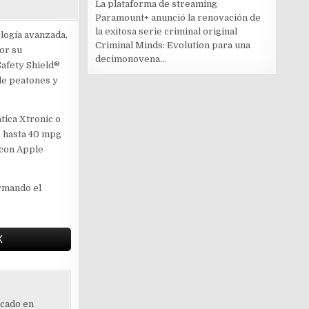
La plataforma de streaming
Paramount+ anunció la renovación de
la exitosa serie criminal original
logía avanzada,
Criminal Minds: Evolution para una
or su
decimonovena...
Safety Shield®
de peatones y
tica Xtronic o
o hasta 40 mpg
 con Apple
irmando el
X
ocado en