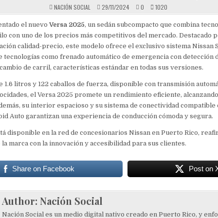
NACIÓN SOCIAL
29/11/2024
0
1020
entado el nuevo
Versa 2025
, un sedán subcompacto que combina tecno
ilo con uno de los precios más competitivos del mercado. Destacado p
ación calidad-precio, este modelo ofrece el exclusivo sistema Nissan 
ye tecnologías como frenado automático de emergencia con detección 
cambio de carril, características estándar en todas sus versiones.
 1.6 litros y 122 caballos de fuerza, disponible con transmisión automá
ocidades, el Versa 2025 promete un rendimiento eficiente, alcanzand
demás, su interior espacioso y su sistema de conectividad compatible
oid Auto garantizan una experiencia de conducción cómoda y segura.
tá disponible en la red de concesionarios Nissan en Puerto Rico, reaf
a marca con la innovación y accesibilidad para sus clientes.
Share on Facebook
Post on 
Author:
Nación Social
Nación Social es un medio digital nativo creado en Puerto Rico, y enf