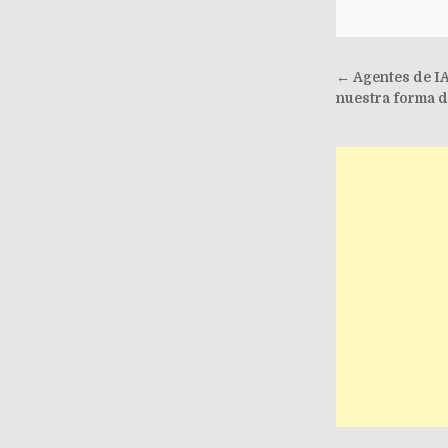
Post nav
← Agentes de IA
nuestra forma d