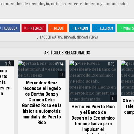
contenidos de tecnología, noticias, entretenimiento y comunicados.
FACEBOOK
PINTEREST
REDDIT
LINKEDIN
TELEGRAM
WHATS
TAGGED
AUTOS
,
NISSAN
,
NISSAN VERSA
ARTÍCULOS RELACIONADOS
77
0
74
0
79
0
 una
erto
nta
Mercedes-Benz
es en
reconoce el legado
ón
de Bertha Benz y
Carmen Delia
Xtrem
González Rosa en la
tale
Hecho en Puerto Rico
historia automotriz
camp
y el Banco de
mundial y de Puerto
Desarrollo Económico
Rico
firman alianza para
impulsar el