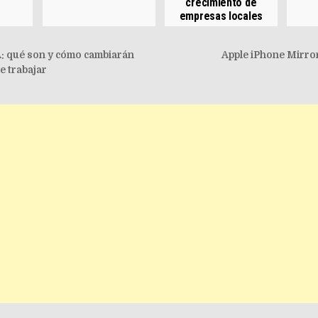
crecimiento de
empresas locales
igation
: qué son y cómo cambiarán
Apple iPhone Mirro
e trabajar