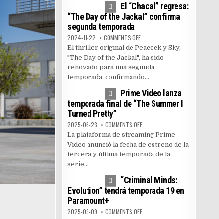
El “Chacal” regresa:
“The Day of the Jackal” confirma
segunda temporada
ON EL “CHACAL” REGRESA: “THE
2024-11-22
COMMENTS OFF
El thriller original de Peacock y Sky,
"The Day of the Jackal", ha sido
renovado para una segunda
temporada, confirmando...
1
5156
Prime Video lanza
temporada final de “The Summer I
Turned Pretty”
ON PRIME VIDEO LANZA TEMPOR
2025-06-23
COMMENTS OFF
La plataforma de streaming Prime
Video anunció la fecha de estreno de la
tercera y última temporada de la
serie...
0
3589
“Criminal Minds:
Evolution” tendrá temporada 19 en
Paramount+
ON “CRIMINAL MINDS: EVOLUTI
2025-03-09
COMMENTS OFF