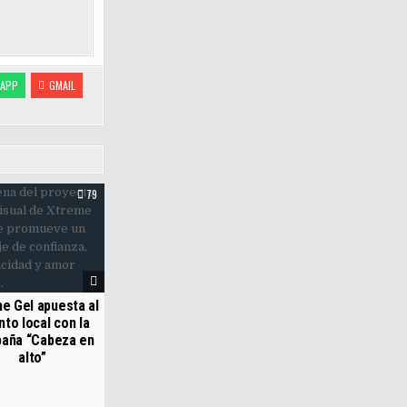
APP
GMAIL
79
e Gel apuesta al
nto local con la
aña “Cabeza en
alto”