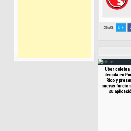
SHARE:
X
0
Uber celebra
década en Pu
Rico y prese
nuevas funcion
su aplicaci