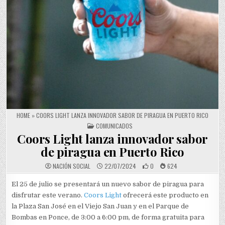
HOME
»
COORS LIGHT LANZA INNOVADOR SABOR DE PIRAGUA EN PUERTO RICO
POSTED IN
COMUNICADOS
Coors Light lanza innovador sabor
de piragua en Puerto Rico
NACIÓN SOCIAL
22/07/2024
0
624
El 25 de julio se presentará un nuevo sabor de piragua para
disfrutar este verano.
Coors Light
ofrecerá este producto en
la Plaza San José en el Viejo San Juan y en el Parque de
Bombas en Ponce, de 3:00 a 6:00 pm, de forma gratuita para