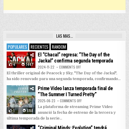
LAS MAS…
POPULARES
RECIENTES
RANDOM
El “Chacal” regresa: “The Day of the
Jackal” confirma segunda temporada
4
7447
ON EL “CHACAL” REGRESA: “THE 
2024-11-22
COMMENTS OFF
El thriller original de Peacock y Sky, "The Day of the Jackal",
ha sido renovado para una segunda temporada, confirmando...
Prime Video lanza temporada final de
“The Summer I Turned Pretty”
ON PRIME VIDEO LANZA TEMPORAD
2025-06-23
COMMENTS OFF
La plataforma de streaming Prime Video
1
5158
anunció la fecha de estreno de la tercera y
última temporada de la serie...
“Criminal Minds: Evolution” tendrá