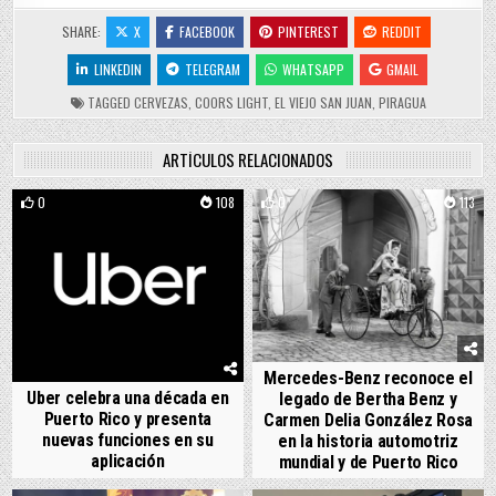
SHARE:
X
FACEBOOK
PINTEREST
REDDIT
LINKEDIN
TELEGRAM
WHATSAPP
GMAIL
TAGGED
CERVEZAS
,
COORS LIGHT
,
EL VIEJO SAN JUAN
,
PIRAGUA
ARTÍCULOS RELACIONADOS
0
108
0
113
Mercedes-Benz reconoce el
Uber celebra una década en
legado de Bertha Benz y
Puerto Rico y presenta
Carmen Delia González Rosa
nuevas funciones en su
en la historia automotriz
aplicación
mundial y de Puerto Rico